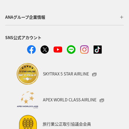
静岡県
アオリイカ
関西地方
秋田県
東北地方
岐阜県
和歌山県
長崎県
ANAグループ企業情報
東京都
九州地方
神奈川県
栃木県
SNS公式アカウント
家族旅行
ロウニンアジ（GT）
八丈島
千葉県
青森県
四国地方
歴史・文化・芸術
西表島
群馬県
鹿児島県
イシダイ
クロダイ
SKYTRAX 5 STAR AIRLINE
アメリカ
アメリカ・カナダ・中南米
宮城県
中国地方
お祭り・イベント
趣味
宮古島
APEX WORLD CLASS AIRLINE
石垣
沖縄県
マイルを貯める
ツアー
富山県
宮崎県
山形県
島根県
マアジ
旅行業公正取引協議会会員