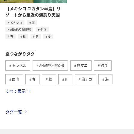
【メキシコ ユカタン半島】リ
ゾートから至近の海釣り天国
メキシコ
海
ANA釣り倶楽部
釣り
春
秋
冬
夏
夏つながりタグ
トラベル
ANA釣り倶楽部
旅マエ
釣り
国内
春
秋
川
旅ナカ
海
すべて表示
北海道
冬
アユ
沖縄
アクティビティ
ヤマメ
海外
グルメ
高知県
イワナ
タグ一覧
自然・植物
トラウト
湖
アマゴ
マダイ