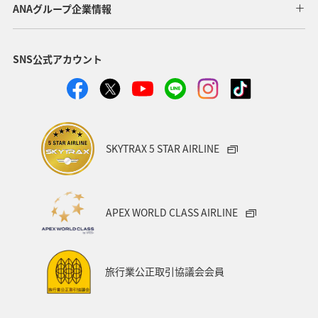
ANAグループ企業情報
東京都
九州地方
神奈川県
栃木県
SNS公式アカウント
家族旅行
ロウニンアジ（GT）
八丈島
千葉県
青森県
四国地方
歴史・文化・芸術
西表島
群馬県
鹿児島県
イシダイ
クロダイ
SKYTRAX 5 STAR AIRLINE
アメリカ
アメリカ・カナダ・中南米
宮城県
中国地方
お祭り・イベント
趣味
宮古島
APEX WORLD CLASS AIRLINE
石垣
沖縄県
マイルを貯める
ツアー
富山県
宮崎県
山形県
島根県
マアジ
旅行業公正取引協議会会員
メジナ
イギリス
ハワイ
石川県
福岡県