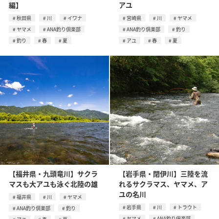
編】
アユ
秋田県
川
イワナ
宮崎県
川
ヤマメ
ヤマメ
ANA釣り倶楽部
ANA釣り倶楽部
釣り
釣り
春
夏
アユ
春
夏
【福井県・九頭竜川】サクラ
【岩手県・閉伊川】三陸を流
マスも大アユも泳ぐ北陸の雄
れるサクラマス、ヤマメ、ア
ユの名川
福井県
川
ヤマメ
岩手県
川
トラウト
ANA釣り倶楽部
釣り
ヤマメ
ANA釣り倶楽部