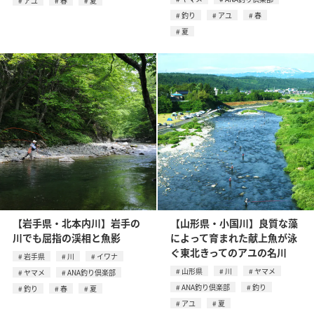
アユ
春
夏
釣り
アユ
春
夏
【岩手県・北本内川】岩手の
【山形県・小国川】良質な藻
川でも屈指の渓相と魚影
によって育まれた献上魚が泳
ぐ東北きってのアユの名川
岩手県
川
イワナ
山形県
川
ヤマメ
ヤマメ
ANA釣り倶楽部
ANA釣り倶楽部
釣り
釣り
春
夏
アユ
夏