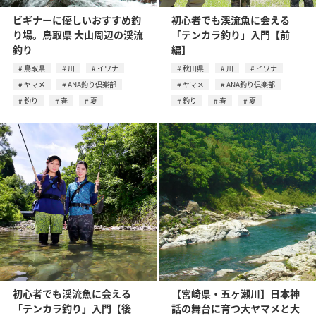
ビギナーに優しいおすすめ釣
初心者でも渓流魚に会える
り場。鳥取県 大山周辺の渓流
「テンカラ釣り」入門【前
釣り
編】
鳥取県
川
イワナ
秋田県
川
イワナ
ヤマメ
ANA釣り倶楽部
ヤマメ
ANA釣り倶楽部
釣り
春
夏
釣り
春
夏
初心者でも渓流魚に会える
【宮崎県・五ヶ瀬川】日本神
「テンカラ釣り」入門【後
話の舞台に育つ大ヤマメと大