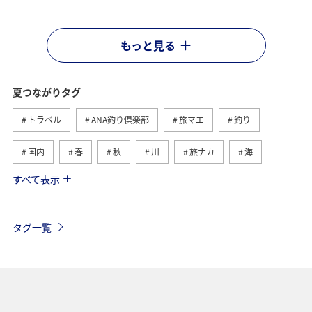
もっと見る
夏つながりタグ
トラベル
ANA釣り倶楽部
旅マエ
釣り
国内
春
秋
川
旅ナカ
海
すべて表示
北海道
冬
アユ
沖縄
アクティビティ
ヤマメ
海外
グルメ
高知県
イワナ
タグ一覧
自然・植物
トラウト
湖
アマゴ
マダイ
静岡県
アオリイカ
関西地方
秋田県
東北地方
岐阜県
和歌山県
長崎県