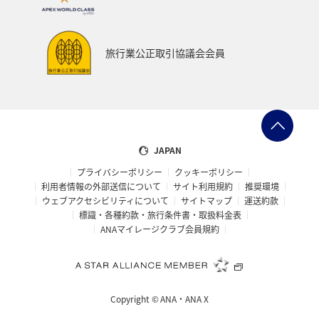
石垣
沖縄県
マイルを貯める
ツアー
富山県
宮崎県
山形県
島根県
マアジ
旅行業公正取引協議会会員
メジナ
イギリス
ハワイ
石川県
福岡県
釧路
ANAグルメマイル
京都府
滋賀県
鳥取県
岩手県
新潟県
山口県
熊本県
JAPAN
プライバシーポリシー
クッキーポリシー
長野県
世界遺産
徳島県
ホテル
大分県
利用者情報の外部送信について
サイト利用規約
推奨環境
ウェブアクセシビリティについて
サイトマップ
運送約款
兵庫県
ライフ
愛媛県
スズキ
大阪府
標識・各種約款・旅行条件書・取扱料金表
ANAマイレージクラブ会員規約
南伊豆
ベルギー
スイス
ドイツ
シンガポール
カナダ
フランス
スペイン
Copyright ©
ANA・ANA X
インドネシア
ヨーロッパ
東南アジア・南アジア