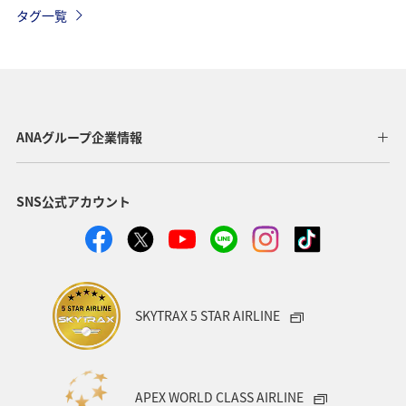
ヤマメ
海外
グルメ
高知県
イワナ
タグ一覧
自然・植物
トラウト
湖
アマゴ
マダイ
静岡県
アオリイカ
関西地方
秋田県
東北地方
岐阜県
和歌山県
長崎県
ANAグループ企業情報
東京都
九州地方
神奈川県
栃木県
SNS公式アカウント
家族旅行
ロウニンアジ（GT）
八丈島
千葉県
青森県
四国地方
歴史・文化・芸術
西表島
群馬県
鹿児島県
イシダイ
クロダイ
SKYTRAX 5 STAR AIRLINE
アメリカ
アメリカ・カナダ・中南米
宮城県
中国地方
お祭り・イベント
趣味
宮古島
APEX WORLD CLASS AIRLINE