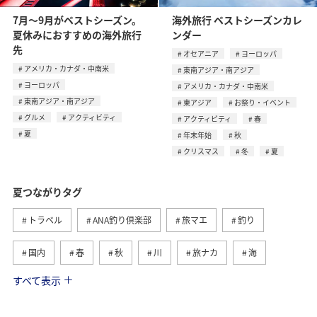
7月〜9月がベストシーズン。
海外旅行 ベストシーズンカレ
夏休みにおすすめの海外旅行
ンダー
先
オセアニア
ヨーロッパ
アメリカ・カナダ・中南米
東南アジア・南アジア
ヨーロッパ
アメリカ・カナダ・中南米
東南アジア・南アジア
東アジア
お祭り・イベント
グルメ
アクティビティ
アクティビティ
春
夏
年末年始
秋
クリスマス
冬
夏
夏つながりタグ
トラベル
ANA釣り倶楽部
旅マエ
釣り
国内
春
秋
川
旅ナカ
海
すべて表示
北海道
冬
アユ
沖縄
アクティビティ