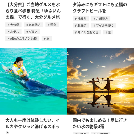
【大分県】ご当地グルメをぶ
夕涼みにもギフトにも至福の
らり食べ歩き 特急「ゆふいん
クラフトビールを
の森」で行く、大分グルメ旅
沖縄県
九州地方
大分県
九州地方
温泉
北海道
マイルを使う
ホテル
グルメ
マイルを貯める
夏
ANAのふるさと納税
夏
大人も一度は体験したい、イ
国内でも楽しめる！夏に行き
ルカやクジラと泳げるスポッ
たい水の絶景3選
ト