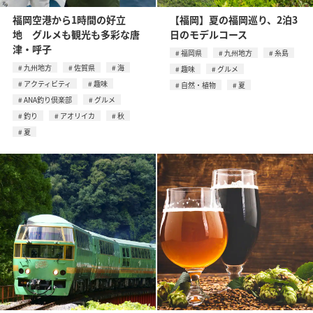
福岡空港から1時間の好立
【福岡】夏の福岡巡り、2泊3
地 グルメも観光も多彩な唐
日のモデルコース
津・呼子
福岡県
九州地方
糸島
九州地方
佐賀県
海
趣味
グルメ
アクティビティ
趣味
自然・植物
夏
ANA釣り倶楽部
グルメ
釣り
アオリイカ
秋
夏