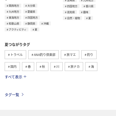
宮崎県
九州地方
関西地方
大分県
四国地方
香川県
九州地方
愛媛県
高知県
趣味
東海地方
四国地方
自然・植物
夏
和歌山県
静岡県
沖縄
アクティビティ
夏
夏つながりタグ
トラベル
ANA釣り倶楽部
旅マエ
釣り
国内
春
秋
川
旅ナカ
海
すべて表示
北海道
冬
アユ
沖縄
アクティビティ
ヤマメ
海外
グルメ
高知県
イワナ
タグ一覧
自然・植物
トラウト
湖
アマゴ
マダイ
静岡県
アオリイカ
関西地方
秋田県