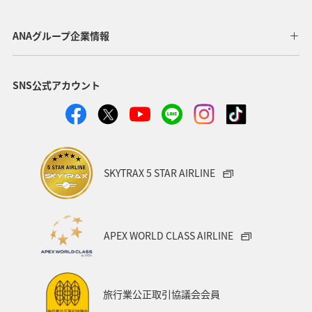
東北地方
岐阜県
和歌山県
長崎県
ANAグループ企業情報
東京都
九州地方
神奈川県
栃木県
SNS公式アカウント
家族旅行
ロウニンアジ（GT）
八丈島
千葉県
青森県
四国地方
歴史・文化・芸術
西表島
群馬県
鹿児島県
イシダイ
クロダイ
SKYTRAX 5 STAR AIRLINE
アメリカ
アメリカ・カナダ・中南米
宮城県
中国地方
お祭り・イベント
趣味
宮古島
APEX WORLD CLASS AIRLINE
石垣
沖縄県
マイルを貯める
ツアー
富山県
宮崎県
山形県
島根県
マアジ
旅行業公正取引協議会会員