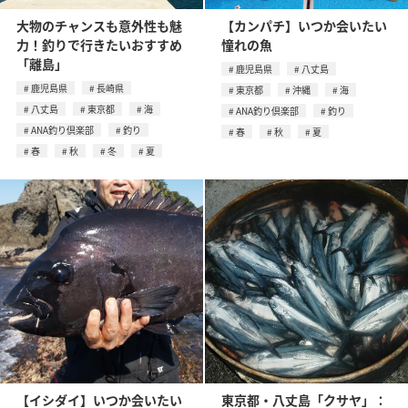
大物のチャンスも意外性も魅
【カンパチ】いつか会いたい
力！釣りで行きたいおすすめ
憧れの魚
「離島」
鹿児島県
八丈島
鹿児島県
長崎県
東京都
沖縄
海
八丈島
東京都
海
ANA釣り倶楽部
釣り
ANA釣り倶楽部
釣り
春
秋
夏
春
秋
冬
夏
【イシダイ】いつか会いたい
東京都・八丈島「クサヤ」：