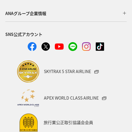
東北地方
岐阜県
和歌山県
長崎県
ANAグループ企業情報
東京都
九州地方
神奈川県
栃木県
SNS公式アカウント
家族旅行
ロウニンアジ（GT）
八丈島
千葉県
青森県
四国地方
歴史・文化・芸術
西表島
群馬県
鹿児島県
イシダイ
クロダイ
SKYTRAX 5 STAR AIRLINE
アメリカ
アメリカ・カナダ・中南米
宮城県
中国地方
お祭り・イベント
趣味
宮古島
APEX WORLD CLASS AIRLINE
石垣
沖縄県
マイルを貯める
ツアー
富山県
宮崎県
山形県
島根県
マアジ
旅行業公正取引協議会会員
メジナ
イギリス
ハワイ
石川県
福岡県