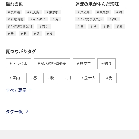
憧れの魚
遠流の地が生んだ珍味
長崎県
八丈島
東京都
八丈島
東京都
海
和歌山県
イシダイ
海
ANA釣り倶楽部
釣り
ANA釣り倶楽部
釣り
春
秋
冬
夏
春
秋
冬
夏
夏つながりタグ
トラベル
ANA釣り倶楽部
旅マエ
釣り
国内
春
秋
川
旅ナカ
海
すべて表示
北海道
冬
アユ
沖縄
アクティビティ
ヤマメ
海外
グルメ
高知県
イワナ
タグ一覧
自然・植物
トラウト
湖
アマゴ
マダイ
静岡県
アオリイカ
関西地方
秋田県