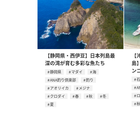
【静岡県・西伊豆】日本列島最
【
深の湾が育む多彩な魚たち
島
ン
静岡県
マダイ
海
ANA釣り倶楽部
釣り
A
アオリイカ
メジナ
ロ
クロダイ
春
秋
冬
夏