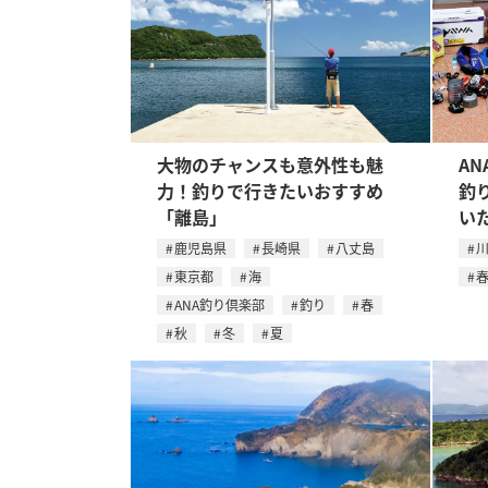
大物のチャンスも意外性も魅
A
力！釣りで行きたいおすすめ
釣
「離島」
い
鹿児島県
長崎県
八丈島
東京都
海
ANA釣り倶楽部
釣り
春
秋
冬
夏