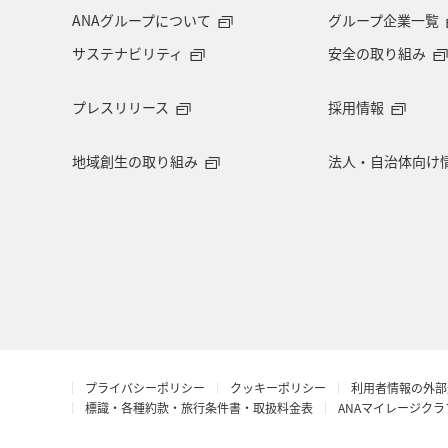
マイルを貯める
ツアー
富山
ANAグループについて
グループ企業一覧
サステナビリティ
安全の取り組み
石川県
福岡県
釧路
A
プレスリリース
採用情報
山口県
長野県
世界遺産
地域創生の取り組み
法人・自治体向け
南伊豆
ベルギー
スイス
ヨーロッパ
東南アジア・南アジア
マイルを使う
富良野
名古屋
福井県
タチウオ
神戸
プライバシーポリシー
クッキーポリシー
利用者情報の外部
バンコク
オーストラリア
埼
標識・各種約款・旅行条件書・取扱料金表
ANAマイレージク