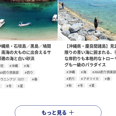
沖縄県・石垣島／黒島／鳩間
【沖縄県・慶良間諸島】見
】南海の大ものに出会えるサ
限りの青い海に囲まれる、
ゴ礁の海と白い砂浜
な岸釣りも本格的なトロー
グも一級のパラダイス
石垣
沖縄
海
沖縄
海
ANA釣り倶楽部
NA釣り倶楽部
釣り
釣り
アオリイカ
春
ウニンアジ（GT）
春
秋
冬
夏
秋
冬
夏
もっと見る