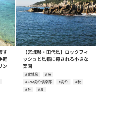
渡す
【宮城県・田代島】ロックフィ
手軽
ッシュと島猫に癒される小さな
リン
楽園
宮城県
海
ANA釣り倶楽部
釣り
秋
冬
夏