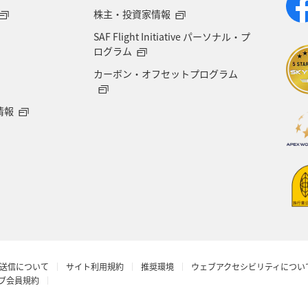
県
宮崎県
山形県
島根県
マアジ
株主・投資家情報
SAF Flight Initiative パーソナル・プ
NAグルメマイル
京都府
滋賀県
鳥取県
ログラム
カーボン・オフセットプログラム
徳島県
ホテル
大分県
兵庫県
ライフ
情報
ドイツ
シンガポール
カナダ
フランス
香川県
佐賀県
北陸地方
金沢
マ
愛知県
旅アト
関東・甲信越地方
岡山
福島県
日光
韓国
メキシコ
ブリ
送信について
サイト利用規約
推奨環境
ウェブアクセシビリティについ
玉県
オーストリア
ニューヨーク
小樽
ラブ会員規約