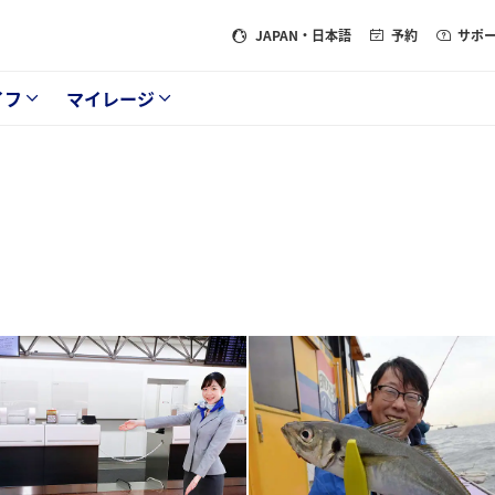
JAPAN
・日本語
予約
サポ
イフ
マイレージ