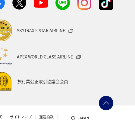
メジナ
イギリス
ハワイ
岩手県
新潟県
熊本県
SKYTRAX 5 STAR AIRLINE
愛媛県
スズキ
大阪府
スペイン
インドネシア
APEX WORLD CLASS AIRLINE
リンスポーツ
ANAのふるさと納税
旅行業公正取引協議会会員
県
ワーケーション
広島県
ホノルル
知床
タイ
て
サイトマップ
運送約款
JAPAN
糸島
札幌
旭川
函館