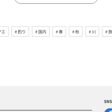
マエ
釣り
国内
春
秋
川
アクティビティ
ヤマメ
海外
グルメ
ダイ
静岡県
アオリイカ
関西地方
秋田
九州地方
神奈川県
栃木県
家族旅行
歴史・文化・芸術
西表島
群馬県
鹿児島県
SN
米
宮城県
中国地方
お祭り・イベント