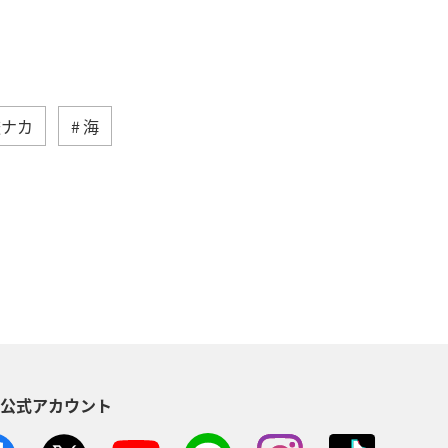
旅ナカ
海
高知県
イワナ
自然・植物
県
東北地方
岐阜県
ロウニンアジ（GT）
八丈島
イシダイ
クロダイ
S公式アカウント
趣味
宮古島
石垣
沖縄県