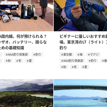
NA国内線。何が預けられる？
ビギナーに優しいおすすめ
りザオ、バッテリー、困らな
場。東京湾のLT（ライト）
ための基礎知識
釣り
川
ANA釣り倶楽部
釣り
東京都
海
マアジ
春
秋
冬
夏
ANA釣り倶楽部
釣り
春
秋
冬
夏