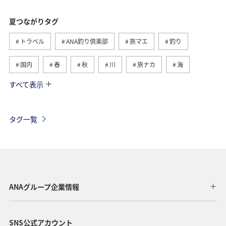
夏つながりタグ
トラベル
ANA釣り倶楽部
旅マエ
釣り
国内
春
秋
川
旅ナカ
海
すべて表示
北海道
冬
アユ
沖縄
アクティビティ
ヤマメ
海外
グルメ
高知県
イワナ
タグ一覧
自然・植物
トラウト
湖
アマゴ
マダイ
静岡県
アオリイカ
関西地方
秋田県
東北地方
岐阜県
和歌山県
長崎県
ANAグループ企業情報
東京都
九州地方
神奈川県
栃木県
SNS公式アカウント