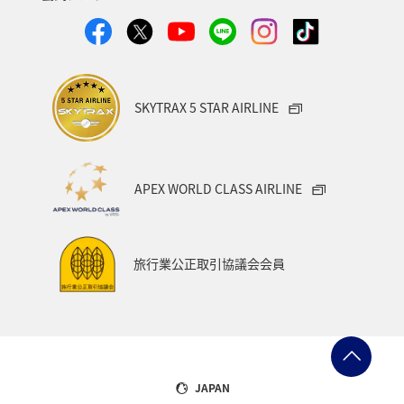
家族旅行
ロウニンアジ（GT）
八丈島
千葉県
青森県
四国地方
歴史・文化・芸術
西表島
群馬県
鹿児島県
イシダイ
クロダイ
SKYTRAX 5 STAR AIRLINE
アメリカ
アメリカ・カナダ・中南米
宮城県
中国地方
お祭り・イベント
趣味
宮古島
APEX WORLD CLASS AIRLINE
石垣
沖縄県
マイルを貯める
ツアー
富山県
宮崎県
山形県
島根県
マアジ
旅行業公正取引協議会会員
ハワイ
イギリス
メジナ
石川県
福岡県
釧路
ANAグルメマイル
京都府
滋賀県
鳥取県
山口県
新潟県
長野県
熊本県
JAPAN