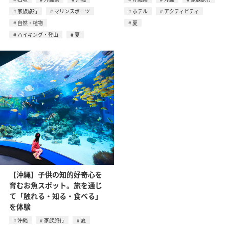
家族旅行
マリンスポーツ
ホテル
アクティビティ
自然・植物
夏
ハイキング・登山
夏
【沖縄】子供の知的好奇心を
育むお魚スポット。旅を通じ
て「触れる・知る・食べる」
を体験
沖縄
家族旅行
夏