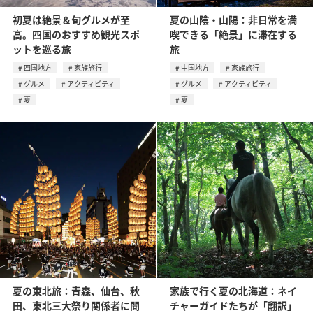
初夏は絶景＆旬グルメが至
夏の山陰・山陽：非日常を満
高。四国のおすすめ観光スポ
喫できる「絶景」に滞在する
ットを巡る旅
旅
四国地方
家族旅行
中国地方
家族旅行
グルメ
アクティビティ
グルメ
アクティビティ
夏
夏
夏の東北旅：青森、仙台、秋
家族で行く夏の北海道：ネイ
田、東北三大祭り関係者に聞
チャーガイドたちが「翻訳」