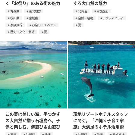
く「お祭り」のある街の魅力
する大自然の魅力
青森県
東北地方
北海道
家族旅行
秋田県
宮城県
自然・植物
アクティビティ
家族旅行
お祭り・イベント
夏
歴史・文化・芸術
夏
この夏は美しい海、手つかず
現地リゾートホテルスタッフ
の大自然が揃う石垣島へ。子
に聞く。「沖縄×子育て家
供と楽しむ、海遊び＆山遊び
族」大満足のホテル活用術
石垣
沖縄県
沖縄
沖縄県
沖縄
家族旅行