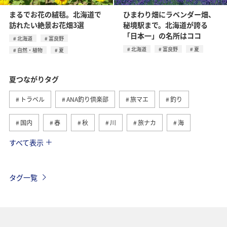
まるでお花の絨毯。北海道で
ひまわり畑にラベンダー畑、
訪れたい絶景お花畑3選
秘境駅まで。北海道が誇る
「日本一」の名所はココ
北海道
富良野
北海道
富良野
夏
自然・植物
夏
夏つながりタグ
トラベル
ANA釣り倶楽部
旅マエ
釣り
国内
春
秋
川
旅ナカ
海
すべて表示
北海道
冬
アユ
沖縄
アクティビティ
ヤマメ
海外
グルメ
高知県
イワナ
タグ一覧
自然・植物
トラウト
湖
アマゴ
マダイ
静岡県
アオリイカ
関西地方
秋田県