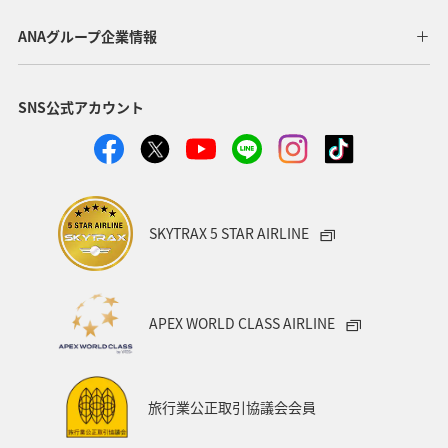
東北地方
岐阜県
和歌山県
長崎県
ANAグループ企業情報
東京都
九州地方
神奈川県
栃木県
SNS公式アカウント
家族旅行
ロウニンアジ（GT）
八丈島
千葉県
青森県
四国地方
歴史・文化・芸術
西表島
群馬県
鹿児島県
イシダイ
クロダイ
SKYTRAX 5 STAR AIRLINE
アメリカ
アメリカ・カナダ・中南米
宮城県
中国地方
お祭り・イベント
趣味
宮古島
APEX WORLD CLASS AIRLINE
石垣
沖縄県
マイルを貯める
ツアー
富山県
宮崎県
山形県
島根県
マアジ
旅行業公正取引協議会会員
メジナ
イギリス
ハワイ
石川県
福岡県