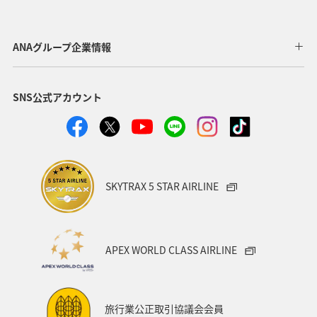
静岡県
アオリイカ
関西地方
秋田県
東北地方
岐阜県
和歌山県
長崎県
ANAグループ企業情報
東京都
九州地方
神奈川県
栃木県
SNS公式アカウント
家族旅行
ロウニンアジ（GT）
八丈島
千葉県
青森県
四国地方
歴史・文化・芸術
西表島
群馬県
鹿児島県
イシダイ
クロダイ
SKYTRAX 5 STAR AIRLINE
アメリカ
アメリカ・カナダ・中南米
宮城県
中国地方
お祭り・イベント
趣味
宮古島
APEX WORLD CLASS AIRLINE
石垣
沖縄県
マイルを貯める
ツアー
富山県
宮崎県
山形県
島根県
マアジ
旅行業公正取引協議会会員