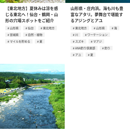
【東北地方】夏休みは涼を感
山形県・庄内浜。海も川も豊
じる東北へ！仙台・鶴岡・山
富なアタリ。夢舞台で堪能す
形の穴場スポットをご紹介
るアジングとアユ
山形県
仙台
東北地方
東北地方
山形県
海
宮城県
自然・植物
川
ワーケーション
マイルを貯める
夏
スズキ
マアジ
ANA釣り倶楽部
釣り
アユ
夏