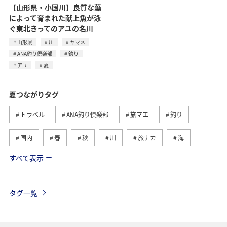
【山形県・小国川】良質な藻
によって育まれた献上魚が泳
ぐ東北きってのアユの名川
山形県
川
ヤマメ
ANA釣り倶楽部
釣り
アユ
夏
夏つながりタグ
トラベル
ANA釣り倶楽部
旅マエ
釣り
国内
春
秋
川
旅ナカ
海
すべて表示
北海道
冬
アユ
沖縄
アクティビティ
ヤマメ
海外
グルメ
高知県
イワナ
タグ一覧
自然・植物
トラウト
湖
アマゴ
マダイ