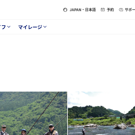
JAPAN
・日本語
予約
サポ
イフ
マイレージ