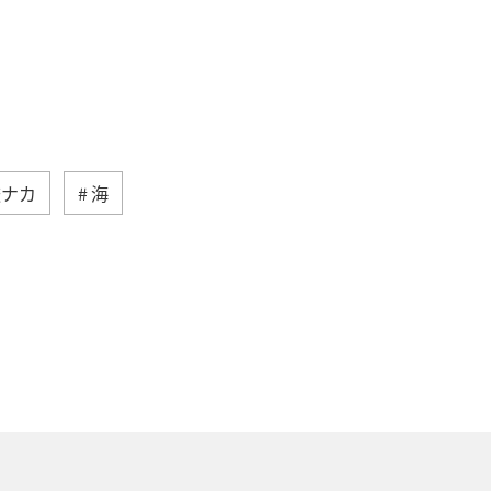
旅ナカ
海
高知県
イワナ
自然・植物
県
東北地方
岐阜県
ロウニンアジ（GT）
八丈島
イシダイ
クロダイ