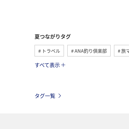
夏つながりタグ
トラベル
ANA釣り倶楽部
旅
すべて表示
北海道
冬
アユ
沖縄
トラウト
湖
アマゴ
マ
タグ一覧
和歌山県
長崎県
東京都
千葉県
青森県
四国地方