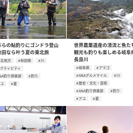
ぶらの鮎釣りにゴンドラ登山
世界農業遺産の清流と魚た
秋田なら叶う夏の東北旅
観光も釣りも楽しめる岐阜
長良川
東北地方
秋田県
川
岐阜県
アマゴ
アクティビティ
ANAグルメマイル
川
NA釣り倶楽部
釣り
歴史・文化・芸術
アユ
夏
ANA釣り倶楽部
釣り
アユ
夏