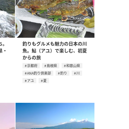
ち。
釣りもグルメも魅力の日本の川
県・
魚。鮎（アユ）で楽しむ、初夏
からの旅
京都府
島根県
和歌山県
ANA釣り倶楽部
釣り
川
アユ
夏