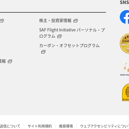
SN
米
宮城県
中国地方
お祭り・イベント
県
宮崎県
山形県
島根県
マアジ
株主・投資家情報
SAF Flight Initiative パーソナル・プ
NAグルメマイル
京都府
滋賀県
鳥取県
ログラム
カーボン・オフセットプログラム
徳島県
ホテル
大分県
兵庫県
ライフ
情報
シンガポール
カナダ
フランス
スペイン
香川県
佐賀県
北陸地方
金沢
マ
愛知県
旅アト
関東・甲信越地方
岡山
バンコク
韓国
メキシコ
ブリ
ホノル
送信について
サイト利用規約
推奨環境
ウェブアクセシビリティについ