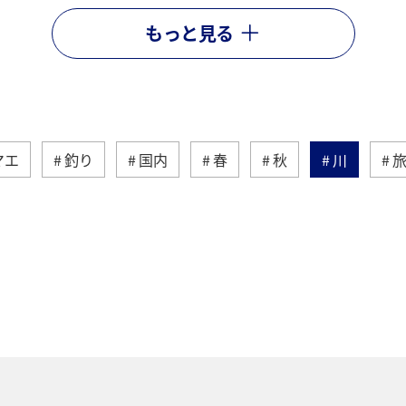
もっと見る
マエ
釣り
国内
春
秋
川
アクティビティ
ヤマメ
海外
グルメ
ダイ
静岡県
アオリイカ
関西地方
秋田
九州地方
神奈川県
栃木県
家族旅行
歴史・文化・芸術
西表島
群馬県
鹿児島県