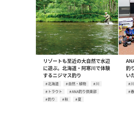
リゾートも至近の大自然で水辺
A
に遊ぶ。北海道・阿寒川で体験
釣
するニジマス釣り
い
北海道
自然・植物
川
トラウト
ANA釣り倶楽部
釣り
秋
夏