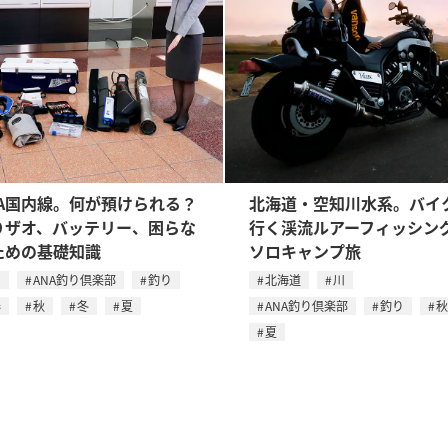
NA国内線。何が預けられる？
北海道・空知川水系。バイ
りザオ、バッテリー、困らな
行く渓流ルアーフィッシン
ための基礎知識
ソロキャンプ旅
川
ANA釣り倶楽部
釣り
北海道
川
春
秋
冬
夏
ANA釣り倶楽部
釣り
秋
夏