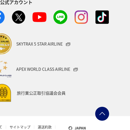
S公式アカウント
趣味
宮古島
石垣
沖縄県
ハワイ
イギリス
メジナ
山口県
新潟県
長野県
SKYTRAX 5 STAR AIRLINE
愛媛県
スズキ
大阪府
インドネシア
南伊豆
APEX WORLD CLASS AIRLINE
リンスポーツ
ANAのふるさと納税
旅行業公正取引協議会会員
県
ワーケーション
広島県
ル
タチウオ
埼玉県
て
サイトマップ
運送約款
JAPAN