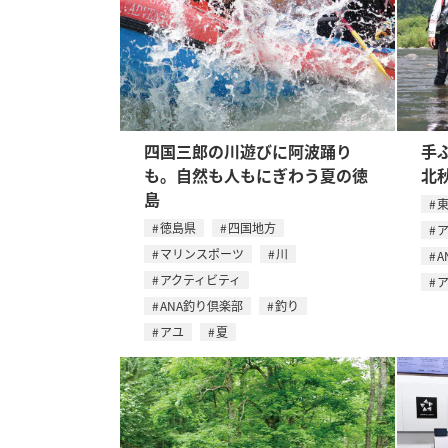
四国三郎の川遊びに阿波踊り
手
も。自然も人もにぎわう夏の徳
北
島
徳島県
四国地方
マリンスポーツ
川
A
アクティビティ
ANA釣り倶楽部
釣り
アユ
夏