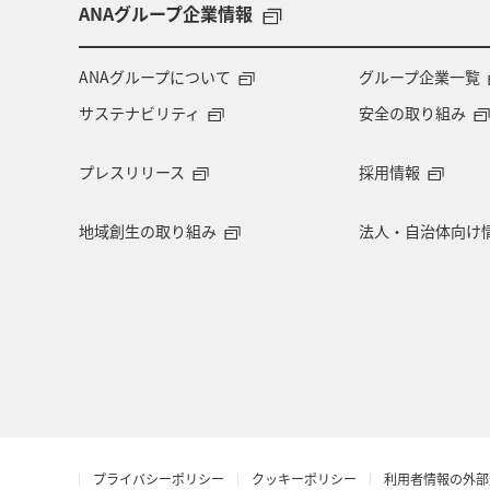
アメリカ
アメリカ・カナダ・中南
ANAグループ企業情報
マイルを貯める
ツアー
富山
ANAグループについて
グループ企業一覧
サステナビリティ
安全の取り組み
石川県
福岡県
釧路
A
プレスリリース
採用情報
熊本県
岩手県
世界遺産
地域創生の取り組み
法人・自治体向け
ベルギー
スイス
ドイツ
ヨーロッパ
東南アジア・南アジア
マイルを使う
富良野
名古屋
オーストリア
知床
タイ
プライバシーポリシー
クッキーポリシー
利用者情報の外部