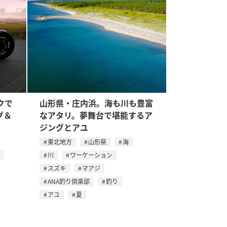
クで
山形県・庄内浜。海も川も豊富
グ＆
なアタリ。夢舞台で堪能するア
ジングとアユ
東北地方
山形県
海
川
ワーケーション
スズキ
マアジ
ANA釣り倶楽部
釣り
アユ
夏