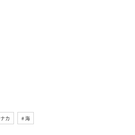
旅ナカ
海
高知県
イワナ
自然・植物