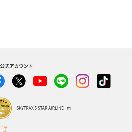
県
東北地方
岐阜県
ロウニンアジ（GT）
八丈島
イシダイ
クロダイ
S公式アカウント
趣味
宮古島
石垣
沖縄県
ハワイ
イギリス
メジナ
山口県
新潟県
長野県
SKYTRAX 5 STAR AIRLINE
愛媛県
スズキ
大阪府
インドネシア
南伊豆