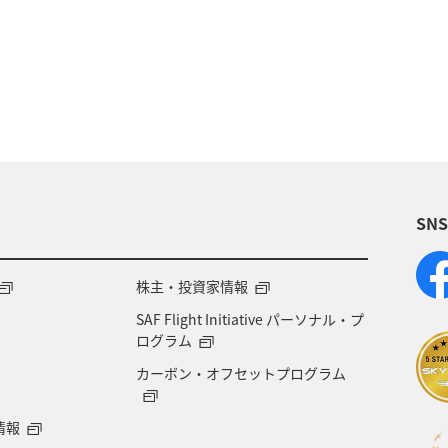
ダイ
静岡県
アオリイカ
関西地方
秋田
九州地方
神奈川県
栃木県
家族旅行
歴史・文化・芸術
西表島
群馬県
鹿児島県
SN
米
宮城県
中国地方
お祭り・イベント
県
宮崎県
山形県
島根県
マアジ
株主・投資家情報
SAF Flight Initiative パーソナル・プ
NAグルメマイル
京都府
滋賀県
鳥取県
ログラム
カーボン・オフセットプログラム
徳島県
ホテル
大分県
兵庫県
ライフ
情報
シンガポール
カナダ
フランス
スペイン