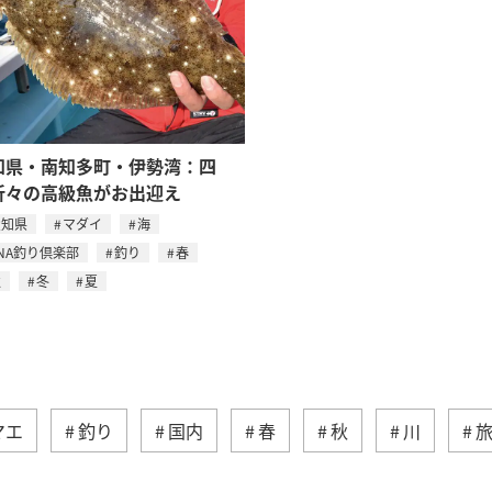
知県・南知多町・伊勢湾：四
折々の高級魚がお出迎え
愛知県
マダイ
海
NA釣り倶楽部
釣り
春
秋
冬
夏
マエ
釣り
国内
春
秋
川
アクティビティ
ヤマメ
海外
グルメ