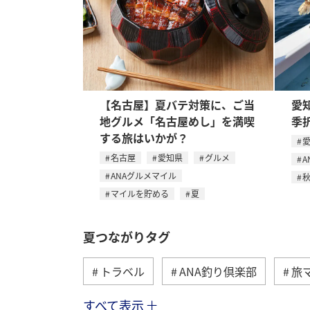
【名古屋】夏バテ対策に、ご当
愛
地グルメ「名古屋めし」を満喫
季
する旅はいかが？
名古屋
愛知県
グルメ
A
ANAグルメマイル
マイルを貯める
夏
夏つながりタグ
トラベル
ANA釣り倶楽部
旅
すべて表示
北海道
冬
アユ
沖縄