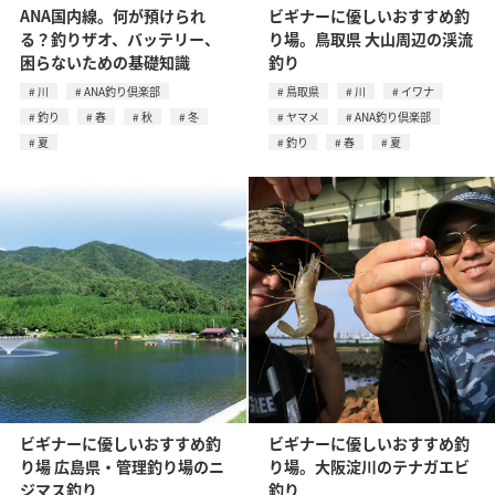
ANA国内線。何が預けられ
ビギナーに優しいおすすめ釣
る？釣りザオ、バッテリー、
り場。鳥取県 大山周辺の渓流
困らないための基礎知識
釣り
川
ANA釣り倶楽部
鳥取県
川
イワナ
釣り
春
秋
冬
ヤマメ
ANA釣り倶楽部
夏
釣り
春
夏
ビギナーに優しいおすすめ釣
ビギナーに優しいおすすめ釣
り場 広島県・管理釣り場のニ
り場。大阪淀川のテナガエビ
ジマス釣り
釣り