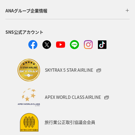
東北地方
岐阜県
和歌山県
長崎県
ANAグループ企業情報
東京都
九州地方
神奈川県
栃木県
SNS公式アカウント
家族旅行
ロウニンアジ（GT）
八丈島
千葉県
青森県
四国地方
歴史・文化・芸術
西表島
群馬県
鹿児島県
イシダイ
クロダイ
SKYTRAX 5 STAR AIRLINE
アメリカ
アメリカ・カナダ・中南米
宮城県
中国地方
お祭り・イベント
趣味
宮古島
APEX WORLD CLASS AIRLINE
石垣
沖縄県
マイルを貯める
ツアー
富山県
宮崎県
山形県
島根県
マアジ
旅行業公正取引協議会会員
メジナ
イギリス
ハワイ
石川県
福岡県