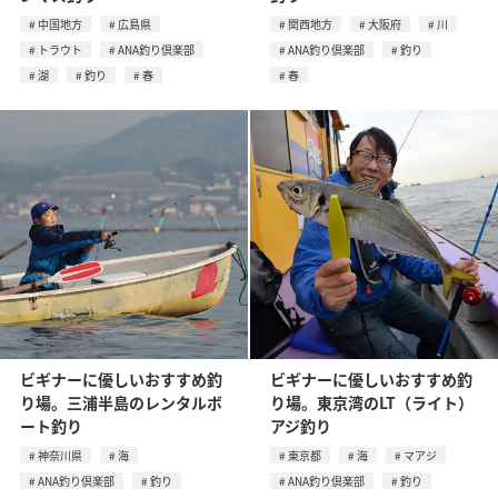
中国地方
広島県
関西地方
大阪府
川
トラウト
ANA釣り倶楽部
ANA釣り倶楽部
釣り
湖
釣り
春
春
ビギナーに優しいおすすめ釣
ビギナーに優しいおすすめ釣
り場。三浦半島のレンタルボ
り場。東京湾のLT（ライト）
ート釣り
アジ釣り
神奈川県
海
東京都
海
マアジ
ANA釣り倶楽部
釣り
ANA釣り倶楽部
釣り