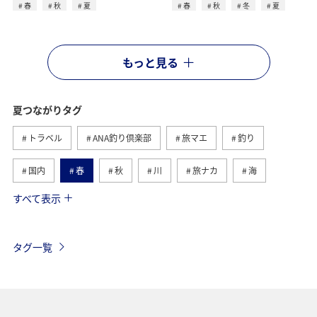
春
秋
夏
春
秋
冬
夏
もっと見る
夏つながりタグ
トラベル
ANA釣り倶楽部
旅マエ
釣り
国内
春
秋
川
旅ナカ
海
すべて表示
北海道
冬
アユ
沖縄
アクティビティ
ヤマメ
海外
グルメ
高知県
イワナ
タグ一覧
自然・植物
トラウト
湖
アマゴ
マダイ
静岡県
アオリイカ
関西地方
秋田県