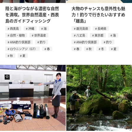
陸と海がつながる濃密な自然
大物のチャンスも意外性も魅
を満喫。世界自然遺産・西表
力！釣りで行きたいおすすめ
島のガイドフィッシング
「離島」
西表島
沖縄
海
鹿児島県
長崎県
自然・植物
世界遺産
八丈島
東京都
海
ANA釣り倶楽部
釣り
ANA釣り倶楽部
釣り
ロウニンアジ（GT）
春
春
秋
冬
夏
秋
夏