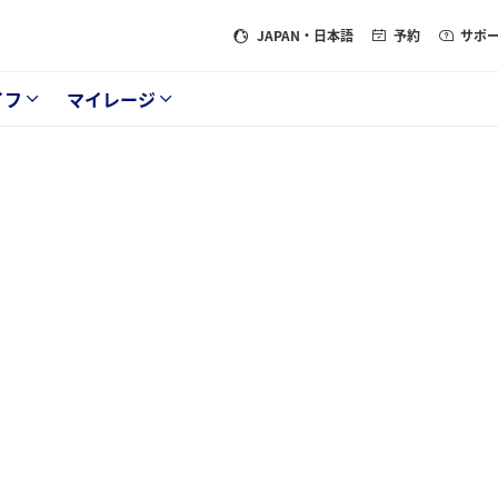
JAPAN
・日本語
予約
サポ
イフ
マイレージ