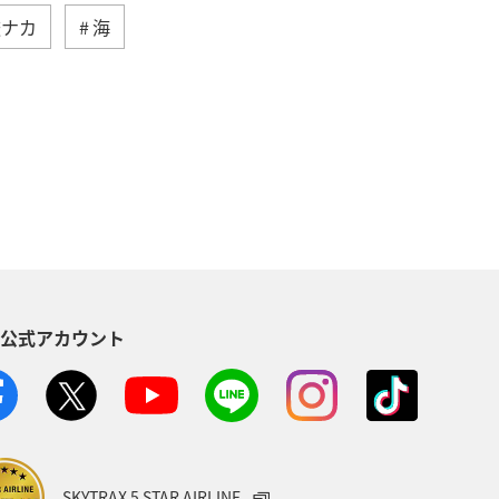
旅ナカ
海
高知県
イワナ
自然・植物
県
東北地方
岐阜県
ロウニンアジ（GT）
八丈島
イシダイ
クロダイ
S公式アカウント
趣味
宮古島
石垣
沖縄県
メジナ
イギリス
ハワイ
山口県
新潟県
熊本県
SKYTRAX 5 STAR AIRLINE