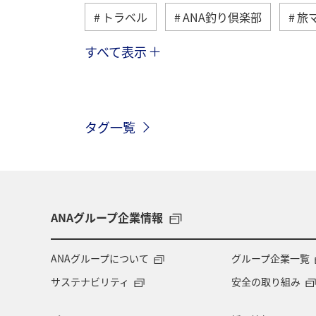
トラベル
ANA釣り倶楽部
旅
すべて表示
北海道
冬
アユ
沖縄
トラウト
湖
アマゴ
マ
タグ一覧
和歌山県
長崎県
東京都
千葉県
青森県
四国地方
アメリカ
アメリカ・カナダ・中南
ANAグループ企業情報
マイルを貯める
ツアー
富山
ANAグループについて
グループ企業一覧
サステナビリティ
安全の取り組み
石川県
福岡県
釧路
A