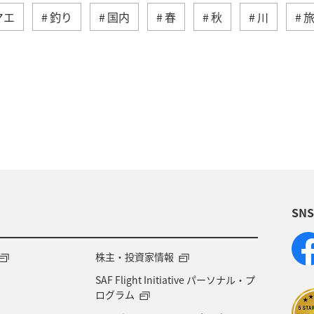
マエ
釣り
国内
春
秋
川
アクティビティ
ヤマメ
海外
グルメ
ダイ
静岡県
アオリイカ
関西地方
秋田
九州地方
神奈川県
栃木県
家族旅行
歴史・文化・芸術
西表島
群馬県
鹿児島県
SN
米
宮城県
中国地方
お祭り・イベント
県
宮崎県
山形県
島根県
マアジ
株主・投資家情報
SAF Flight Initiative パーソナル・プ
NAグルメマイル
京都府
滋賀県
鳥取県
ログラム