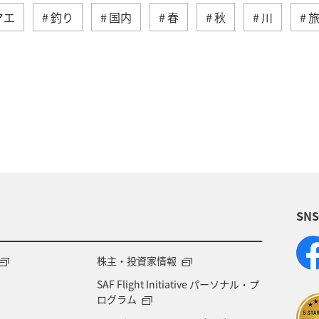
マエ
釣り
国内
春
秋
川
アクティビティ
ヤマメ
海外
グルメ
ダイ
静岡県
アオリイカ
関西地方
秋田
九州地方
神奈川県
栃木県
家族旅行
歴史・文化・芸術
西表島
群馬県
鹿児島県
SN
米
宮城県
中国地方
お祭り・イベント
県
宮崎県
山形県
島根県
マアジ
株主・投資家情報
SAF Flight Initiative パーソナル・プ
NAグルメマイル
京都府
滋賀県
鳥取県
ログラム