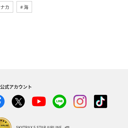
旅ナカ
海
高知県
イワナ
自然・植物
県
東北地方
岐阜県
ロウニンアジ（GT）
八丈島
イシダイ
クロダイ
S公式アカウント
趣味
宮古島
石垣
沖縄県
メジナ
イギリス
ハワイ
山口県
新潟県
熊本県
SKYTRAX 5 STAR AIRLINE