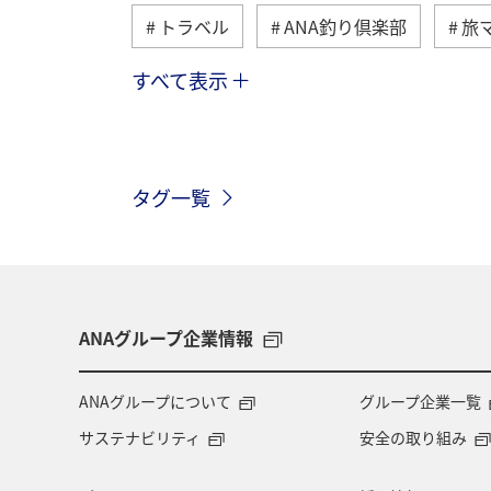
トラベル
ANA釣り倶楽部
旅
すべて表示
北海道
冬
アユ
沖縄
トラウト
湖
アマゴ
マ
タグ一覧
和歌山県
長崎県
東京都
千葉県
青森県
四国地方
アメリカ
アメリカ・カナダ・中南
ANAグループ企業情報
マイルを貯める
ツアー
富山
ANAグループについて
グループ企業一覧
サステナビリティ
安全の取り組み
石川県
福岡県
釧路
A