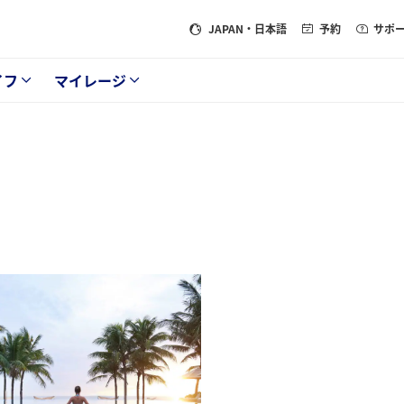
JAPAN
・日本語
予約
サポ
イフ
マイレージ