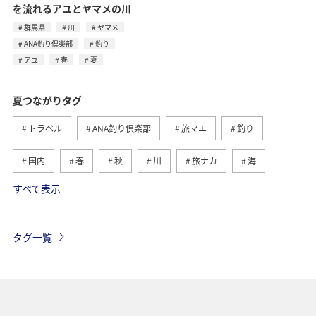
を流れるアユとヤマメの川
群馬県
川
ヤマメ
ANA釣り倶楽部
釣り
アユ
春
夏
夏つながりタグ
トラベル
ANA釣り倶楽部
旅マエ
釣り
国内
春
秋
川
旅ナカ
海
すべて表示
北海道
冬
アユ
沖縄
アクティビティ
ヤマメ
海外
グルメ
高知県
イワナ
タグ一覧
自然・植物
トラウト
湖
アマゴ
マダイ
静岡県
アオリイカ
関西地方
秋田県