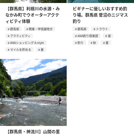
【群馬県】利根川の水源・み
ビギナーに優しいおすすめ釣
なかみ町でウオーターアクテ
り場。群馬県 菅沼のニジマス
ィビティ体験
釣り
群馬県
関東・甲信越地方
群馬県
トラウト
アクティビティ
ANA釣り倶楽部
湖
ANAショッピング A-style
釣り
秋
夏
マイルを貯める
夏
【群馬県・神流川】山間の里