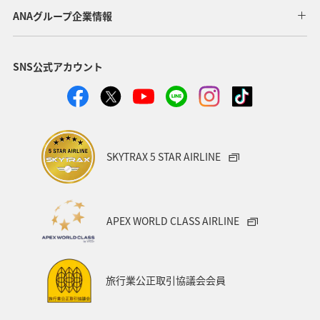
東北地方
岐阜県
和歌山県
長崎県
ANAグループ企業情報
東京都
九州地方
神奈川県
栃木県
SNS公式アカウント
家族旅行
ロウニンアジ（GT）
八丈島
千葉県
青森県
四国地方
歴史・文化・芸術
西表島
群馬県
鹿児島県
イシダイ
クロダイ
SKYTRAX 5 STAR AIRLINE
アメリカ
アメリカ・カナダ・中南米
宮城県
中国地方
お祭り・イベント
趣味
宮古島
APEX WORLD CLASS AIRLINE
石垣
沖縄県
マイルを貯める
ツアー
富山県
宮崎県
山形県
島根県
マアジ
旅行業公正取引協議会会員
メジナ
イギリス
ハワイ
石川県
福岡県