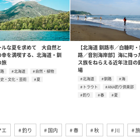
ールな夏を求めて 大自然と
【北海道 釧路市／白糠町・
の幸を満喫する、北海道・釧
路／音別海岸部】海に降っ
の旅
ス族をねらえる近年注目の
場
釧路
北海道
自然・植物
北海道
釧路
海
歴史・文化・芸術
夏
トラウト
ANA釣り倶楽部
釣り
春
夏
マエ
釣り
国内
春
秋
川