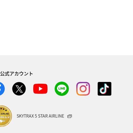
高知県
イワナ
自然・植物
県
東北地方
岐阜県
ロウニンアジ（GT）
八丈島
イシダイ
クロダイ
S公式アカウント
趣味
宮古島
石垣
沖縄県
メジナ
イギリス
ハワイ
岩手県
新潟県
山口県
SKYTRAX 5 STAR AIRLINE
愛媛県
スズキ
大阪府