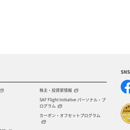
アクティビティ
ヤマメ
海外
グルメ
ダイ
静岡県
アオリイカ
関西地方
秋田
九州地方
神奈川県
栃木県
家族旅行
歴史・文化・芸術
西表島
群馬県
鹿児島県
SN
米
宮城県
中国地方
お祭り・イベント
県
宮崎県
山形県
島根県
マアジ
株主・投資家情報
SAF Flight Initiative パーソナル・プ
NAグルメマイル
京都府
滋賀県
鳥取県
ログラム
カーボン・オフセットプログラム
徳島県
ホテル
大分県
兵庫県
ライフ