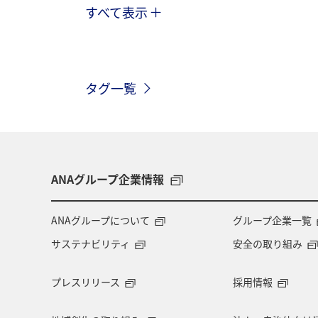
すべて表示
北海道
冬
アユ
沖縄
トラウト
湖
アマゴ
マ
タグ一覧
和歌山県
長崎県
東京都
千葉県
青森県
四国地方
アメリカ
アメリカ・カナダ・中南
ANAグループ企業情報
マイルを貯める
ツアー
富山
ANAグループについて
グループ企業一覧
サステナビリティ
安全の取り組み
石川県
福岡県
釧路
A
プレスリリース
採用情報
熊本県
長野県
世界遺産