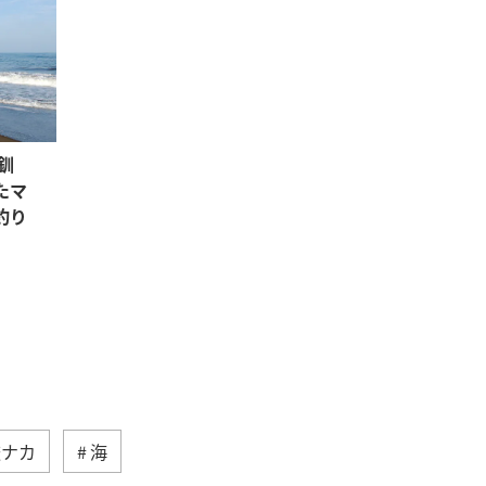
釧
たマ
釣り
旅ナカ
海