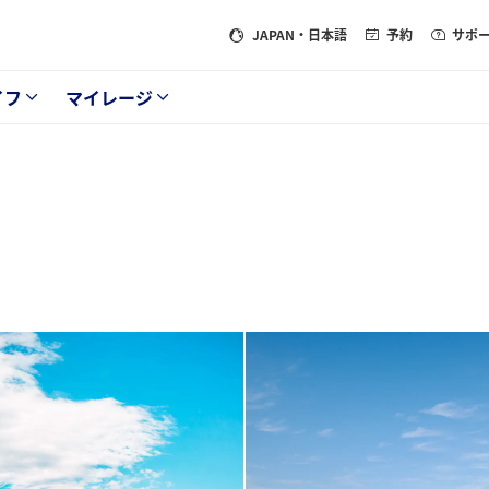
JAPAN
・日本語
予約
サポ
イフ
マイレージ