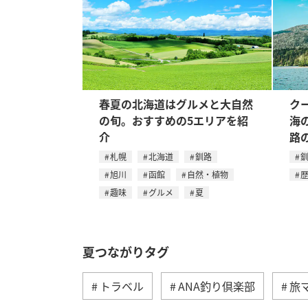
春夏の北海道はグルメと大自然
ク
の旬。おすすめの5エリアを紹
海
介
路
札幌
北海道
釧路
旭川
函館
自然・植物
趣味
グルメ
夏
夏つながりタグ
トラベル
ANA釣り倶楽部
旅