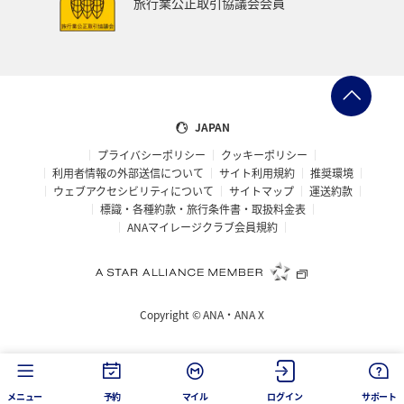
旅行業公正取引協議会会員
ハワイ
イギリス
メジナ
石川県
福岡県
釧路
ANAグルメマイル
京都府
滋賀県
鳥取県
山口県
新潟県
長野県
熊本県
JAPAN
プライバシーポリシー
クッキーポリシー
岩手県
世界遺産
徳島県
ホテル
大分県
利用者情報の外部送信について
サイト利用規約
推奨環境
ウェブアクセシビリティについて
サイトマップ
運送約款
兵庫県
ライフ
愛媛県
スズキ
大阪府
標識・各種約款・旅行条件書・取扱料金表
ANAマイレージクラブ会員規約
ベルギー
スイス
ドイツ
シンガポール
カナダ
フランス
スペイン
インドネシア
Copyright ©
ANA・ANA X
南伊豆
ヨーロッパ
東南アジア・南アジア
香川県
佐賀県
北陸地方
金沢
メニュー
予約
マイル
ログイン
サポート