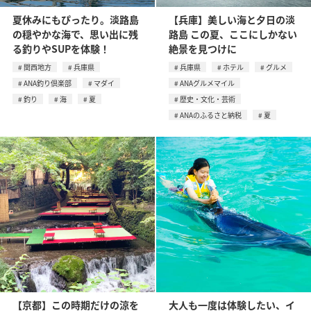
夏休みにもぴったり。淡路島
【兵庫】美しい海と夕日の淡
の穏やかな海で、思い出に残
路島 この夏、ここにしかない
る釣りやSUPを体験！
絶景を見つけに
関西地方
兵庫県
兵庫県
ホテル
グルメ
ANA釣り倶楽部
マダイ
ANAグルメマイル
釣り
海
夏
歴史・文化・芸術
ANAのふるさと納税
夏
【京都】この時期だけの涼を
大人も一度は体験したい、イ