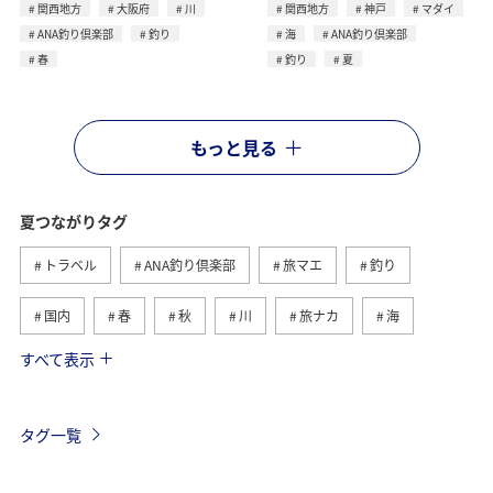
関西地方
大阪府
川
関西地方
神戸
マダイ
ANA釣り倶楽部
釣り
海
ANA釣り倶楽部
春
釣り
夏
もっと見る
夏つながりタグ
トラベル
ANA釣り倶楽部
旅マエ
釣り
国内
春
秋
川
旅ナカ
海
すべて表示
北海道
冬
アユ
沖縄
アクティビティ
ヤマメ
海外
グルメ
高知県
イワナ
タグ一覧
自然・植物
トラウト
湖
アマゴ
マダイ