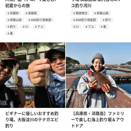
初夏からの旅
ユ釣り河川
京都府
島根県
関西地方
和歌山県
和歌山県
ANA釣り倶楽部
ANA釣り倶楽部
釣り
釣り
川
アユ
川
アユ
夏
夏
ビギナーに優しいおすすめ釣
【兵庫県・淡路島】ファミリ
り場。大阪淀川のテナガエビ
ーで楽しむ海上釣り堀＆アウ
釣り
トドア