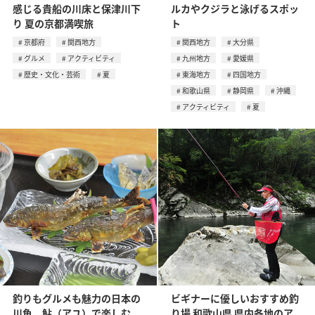
感じる貴船の川床と保津川下
ルカやクジラと泳げるスポッ
り 夏の京都満喫旅
ト
京都府
関西地方
関西地方
大分県
グルメ
アクティビティ
九州地方
愛媛県
歴史・文化・芸術
夏
東海地方
四国地方
和歌山県
静岡県
沖縄
アクティビティ
夏
釣りもグルメも魅力の日本の
ビギナーに優しいおすすめ釣
川魚。鮎（アユ）で楽しむ、
り場 和歌山県 県内各地のア