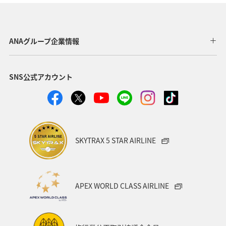
静岡県
アオリイカ
関西地方
秋田県
東北地方
岐阜県
和歌山県
長崎県
ANAグループ企業情報
東京都
九州地方
神奈川県
栃木県
SNS公式アカウント
家族旅行
ロウニンアジ（GT）
八丈島
千葉県
青森県
四国地方
歴史・文化・芸術
西表島
群馬県
鹿児島県
イシダイ
クロダイ
SKYTRAX 5 STAR AIRLINE
アメリカ
アメリカ・カナダ・中南米
宮城県
中国地方
お祭り・イベント
趣味
宮古島
APEX WORLD CLASS AIRLINE
石垣
沖縄県
マイルを貯める
ツアー
富山県
宮崎県
山形県
島根県
マアジ