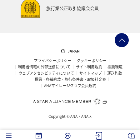
富山県
宮崎県
山形県
島根県
マアジ
旅行業公正取引協議会会員
メジナ
イギリス
ハワイ
石川県
福岡県
釧路
ANAグルメマイル
京都府
滋賀県
鳥取県
岩手県
新潟県
山口県
熊本県
JAPAN
プライバシーポリシー
クッキーポリシー
長野県
世界遺産
徳島県
ホテル
大分県
利用者情報の外部送信について
サイト利用規約
推奨環境
ウェブアクセシビリティについて
サイトマップ
運送約款
兵庫県
ライフ
愛媛県
スズキ
大阪府
標識・各種約款・旅行条件書・取扱料金表
ANAマイレージクラブ会員規約
南伊豆
ベルギー
スイス
ドイツ
シンガポール
カナダ
フランス
スペイン
Copyright ©
ANA・ANA X
インドネシア
ヨーロッパ
東南アジア・南アジア
香川県
佐賀県
北陸地方
金沢