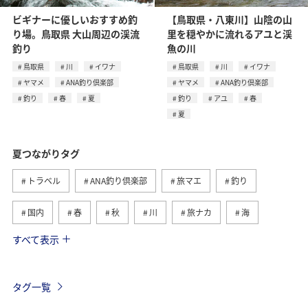
ビギナーに優しいおすすめ釣
【鳥取県・八東川】山陰の山
り場。鳥取県 大山周辺の渓流
里を穏やかに流れるアユと渓
釣り
魚の川
鳥取県
川
イワナ
鳥取県
川
イワナ
ヤマメ
ANA釣り倶楽部
ヤマメ
ANA釣り倶楽部
釣り
春
夏
釣り
アユ
春
夏
夏つながりタグ
トラベル
ANA釣り倶楽部
旅マエ
釣り
国内
春
秋
川
旅ナカ
海
すべて表示
北海道
冬
アユ
沖縄
アクティビティ
ヤマメ
海外
グルメ
高知県
イワナ
タグ一覧
自然・植物
トラウト
湖
アマゴ
マダイ