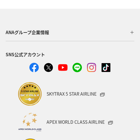
静岡県
アオリイカ
関西地方
秋田県
東北地方
岐阜県
和歌山県
長崎県
ANAグループ企業情報
東京都
九州地方
神奈川県
栃木県
SNS公式アカウント
家族旅行
ロウニンアジ（GT）
八丈島
千葉県
青森県
四国地方
歴史・文化・芸術
西表島
群馬県
鹿児島県
イシダイ
クロダイ
SKYTRAX 5 STAR AIRLINE
アメリカ
アメリカ・カナダ・中南米
宮城県
中国地方
お祭り・イベント
趣味
宮古島
APEX WORLD CLASS AIRLINE
石垣
沖縄県
マイルを貯める
ツアー