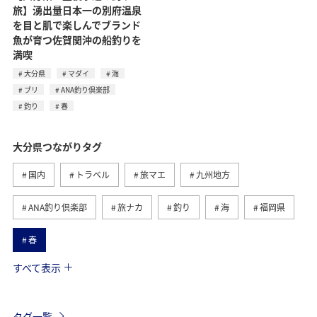
旅】湧出量日本一の別府温泉
を目と肌で楽しんでブランド
魚が育つ佐賀関沖の船釣りを
満喫
大分県
マダイ
海
ブリ
ANA釣り倶楽部
釣り
春
大分県つながりタグ
国内
トラベル
旅マエ
九州地方
ANA釣り倶楽部
旅ナカ
釣り
海
福岡県
春
すべて表示
アクティビティ
熊本県
川
佐賀県
温泉
グルメ
夏
キャンプ・グランピング
マダイ
タグ一覧