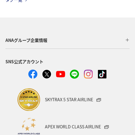
秋
自然・植物
長崎県
電車
ホテル
ANAのふるさと納税
関西地方
愛媛県
東海地方
四国地方
和歌山県
静岡県
沖縄
宮崎県
ANAグループ企業情報
趣味
日本の歴史・文化・芸術
歴史・文化・芸術
SNS公式アカウント
兵庫県
群馬県
石川県
鹿児島県
スズキ
アユ
アオリイカ
メジナ
冬
ブリ
SKYTRAX 5 STAR AIRLINE
APEX WORLD CLASS AIRLINE