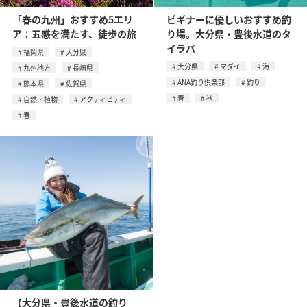
「春の九州」おすすめ5エリ
ビギナーに優しいおすすめ釣
ア：五感を満たす、徒歩の旅
り場。大分県・豊後水道のタ
イラバ
福岡県
大分県
大分県
マダイ
海
九州地方
長崎県
ANA釣り倶楽部
釣り
熊本県
佐賀県
春
秋
自然・植物
アクティビティ
春
【大分県・豊後水道の釣り