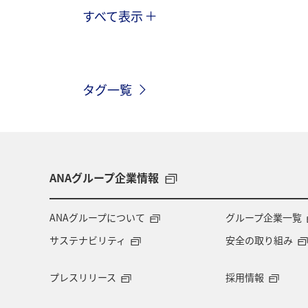
すべて表示
兵庫県
秋
趣味
空港グ
愛知県
自然・植物
奈良県
タグ一覧
海
スズキ
マアジ
アオ
ANAグループ企業情報
ANAグループについて
グループ企業一覧
サステナビリティ
安全の取り組み
プレスリリース
採用情報