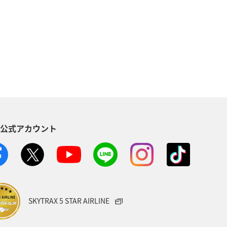
ップル
長崎県
東京都
県
滋賀県
川
マダイ
S公式アカウント
SKYTRAX 5 STAR AIRLINE