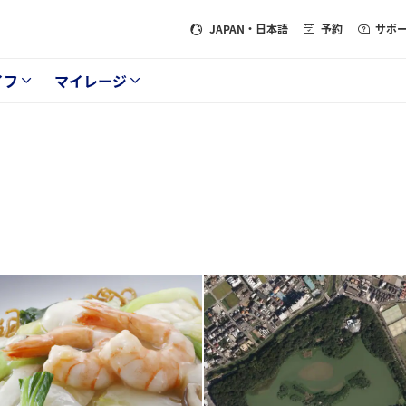
JAPAN
・日本語
予約
サポ
イフ
マイレージ