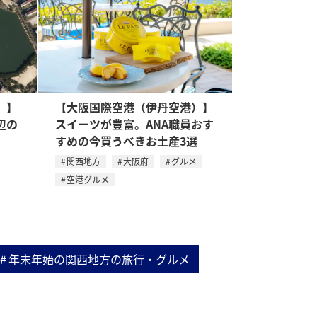
）】
【大阪国際空港（伊丹空港）】
辺の
スイーツが豊富。ANA職員おす
すめの今買うべきお土産3選
関西地方
大阪府
グルメ
空港グルメ
年末年始の関西地方の旅行・グルメ