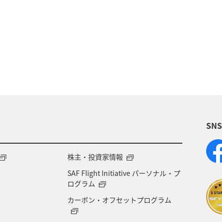
ルメ
春
夏
北海道
家族旅行
カ
ツアー
歴史・文化・芸術
女子旅
和歌山
リイカ
冬
クロダイ
八丈島
沖縄
SN
株主・投資家情報
SAF Flight Initiative パーソナル・プ
ログラム
カーボン・オフセットプログラム