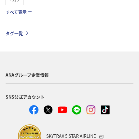
すべて表示
兵庫県
秋
趣味
空港グルメ
春
夏
北海道
家族旅行
カップル
長崎県
タグ一覧
東京都
愛知県
自然・植物
奈良県
ツアー
歴史・文化・芸術
女子旅
和歌山県
滋賀県
川
マダイ
海
スズキ
ANAグループ企業情報
マアジ
アオリイカ
冬
クロダイ
八丈島
SNS公式アカウント
沖縄
SKYTRAX 5 STAR AIRLINE