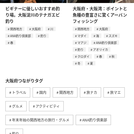
ビギナーに優しいおすすめ釣
大阪府・大阪湾：ポイントと
り場。大阪淀川のテナガエビ
魚種の豊富さに驚くアーバン
釣り
フィッシング
関西地方
大阪府
川
関西地方
大阪府
ANA釣り倶楽部
釣り
マダイ
海
スズキ
春
マアジ
ANA釣り倶楽部
釣り
アオリイカ
クロダイ
春
秋
冬
夏
大阪府つながりタグ
トラベル
国内
関西地方
旅ナカ
旅マエ
グルメ
アクティビティ
年末年始の関西地方の旅行・グルメ
ANA釣り倶楽部
釣り