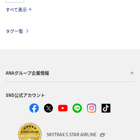
すべて表示
兵庫県
秋
趣味
空港グルメ
春
夏
北海道
家族旅行
カップル
長崎県
タグ一覧
東京都
愛知県
自然・植物
奈良県
ツアー
歴史・文化・芸術
女子旅
和歌山県
滋賀県
川
マダイ
海
スズキ
ANAグループ企業情報
マアジ
アオリイカ
冬
クロダイ
八丈島
SNS公式アカウント
沖縄
SKYTRAX 5 STAR AIRLINE