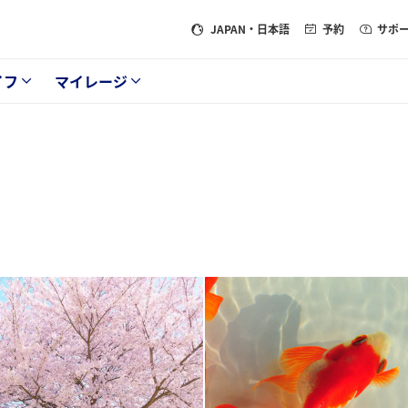
JAPAN
・日本語
予約
サポ
イフ
マイレージ