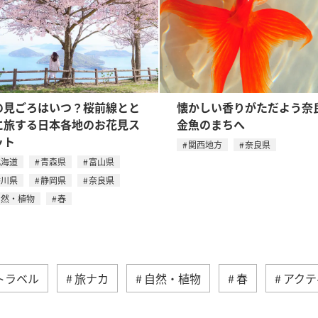
の見ごろはいつ？桜前線とと
懐かしい香りがただよう奈
に旅する日本各地のお花見ス
金魚のまちへ
ット
関西地方
奈良県
北海道
青森県
富山県
香川県
静岡県
奈良県
自然・植物
春
トラベル
旅ナカ
自然・植物
春
アクテ
県
香川県
静岡県