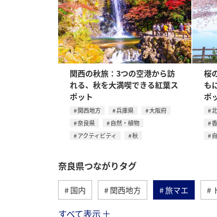
関西の秋旅：3つの空港から訪
桜
れる、秋を大満喫できる紅葉ス
も
ポット
ポ
関西地方
兵庫県
大阪府
奈良県
自然・植物
アクティビティ
秋
奈良県つながりタグ
国内
関西地方
旅マエ
すべて表示
秋
北海道
青森県
富山