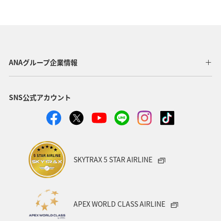
福岡県
北海道
兵庫県
東京都
京都府
お祭り・イベント
歴史・文化・芸術
山形県
自然・植物
岩手県
フォトジェニックな写真を撮る
ANAグループ企業情報
福島県
出張グルメ
マイルを使う
ライフ
SNS公式アカウント
記念日
ANA Mall
マアジ
春
川
湖
SKYTRAX 5 STAR AIRLINE
APEX WORLD CLASS AIRLINE