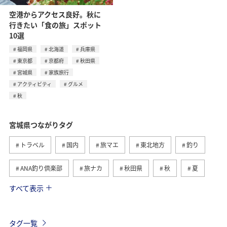
空港からアクセス良好。秋に
行きたい「食の旅」スポット
10選
福岡県
北海道
兵庫県
東京都
京都府
秋田県
宮城県
家族旅行
アクティビティ
グルメ
秋
宮城県つながりタグ
トラベル
国内
旅マエ
東北地方
釣り
ANA釣り倶楽部
旅ナカ
秋田県
秋
夏
すべて表示
仙台
グルメ
青森県
海
アクティビティ
家族旅行
マイルを貯める
冬
福井県
タグ一覧