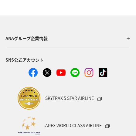
福岡県
北海道
兵庫県
東京都
京都府
お祭り・イベント
歴史・文化・芸術
山形県
自然・植物
岩手県
フォトジェニックな写真を撮る
ANAグループ企業情報
福島県
出張グルメ
マイルを使う
ライフ
SNS公式アカウント
記念日
ANA Mall
マアジ
春
川
湖
SKYTRAX 5 STAR AIRLINE
APEX WORLD CLASS AIRLINE