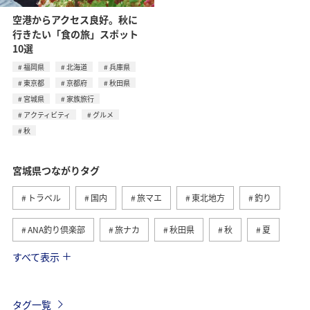
空港からアクセス良好。秋に
行きたい「食の旅」スポット
10選
福岡県
北海道
兵庫県
東京都
京都府
秋田県
宮城県
家族旅行
アクティビティ
グルメ
秋
宮城県つながりタグ
トラベル
国内
旅マエ
東北地方
釣り
ANA釣り倶楽部
旅ナカ
秋田県
秋
夏
すべて表示
仙台
グルメ
青森県
海
アクティビティ
家族旅行
マイルを貯める
福井県
冬
タグ一覧