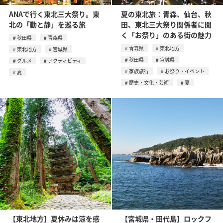
ANAで行く東北三大祭り。東
夏の東北旅：青森、仙台、秋
北の「動と静」を巡る旅
田、東北三大祭り関係者に聞
く「お祭り」のある街の魅力
秋田県
青森県
青森県
東北地方
東北地方
宮城県
秋田県
宮城県
グルメ
アクティビティ
家族旅行
お祭り・イベント
夏
歴史・文化・芸術
夏
【東北地方】夏休みは涼を感
【宮城県・田代島】ロックフ