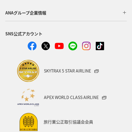
自然・植物
岩手県
フォトジェニックな写真を撮る
ANAグループ企業情報
福島県
出張グルメ
マイルを使う
ライフ
SNS公式アカウント
記念日
ANA Mall
マアジ
春
川
湖
SKYTRAX 5 STAR AIRLINE
APEX WORLD CLASS AIRLINE
旅行業公正取引協議会会員