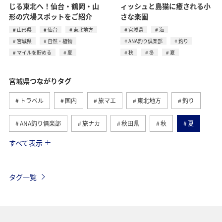
じる東北へ！仙台・鶴岡・山
ィッシュと島猫に癒される小
形の穴場スポットをご紹介
さな楽園
山形県
仙台
東北地方
宮城県
海
宮城県
自然・植物
ANA釣り倶楽部
釣り
マイルを貯める
夏
秋
冬
夏
宮城県つながりタグ
トラベル
国内
旅マエ
東北地方
釣り
ANA釣り倶楽部
旅ナカ
秋田県
秋
夏
すべて表示
仙台
グルメ
青森県
海
アクティビティ
家族旅行
マイルを貯める
福井県
冬
タグ一覧
福岡県
北海道
兵庫県
東京都
京都府
お祭り・イベント
歴史・文化・芸術
山形県