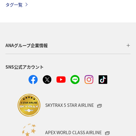
タグ一覧
ゴルフ
秋
ヤマメ
川
マイルを使う
ANA CA's Note
四国地方
香川県
高知県
福岡県
大分県
熊本県
ホテル
スズキ
ANAグループ企業情報
アオリイカ
メジナ
冬
アユ
SNS公式アカウント
SKYTRAX 5 STAR AIRLINE
APEX WORLD CLASS AIRLINE