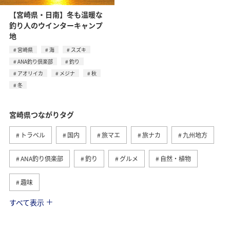
【宮崎県・日南】冬も温暖な
釣り人のウインターキャンプ
地
宮崎県
海
スズキ
ANA釣り倶楽部
釣り
アオリイカ
メジナ
秋
冬
宮崎県つながりタグ
トラベル
国内
旅マエ
旅ナカ
九州地方
ANA釣り倶楽部
釣り
グルメ
自然・植物
趣味
すべて表示
歴史・文化・芸術
海
アクティビティ
夏
春
ANAショッピング A-style
マイルを貯める