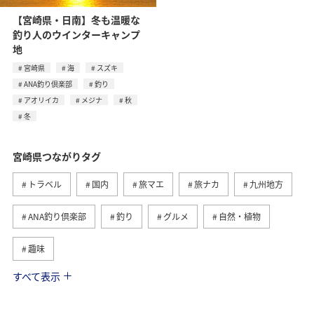
【宮崎県・日南】冬も温暖な
釣り人のウインターキャンプ
地
宮崎県
海
スズキ
ANA釣り倶楽部
釣り
アオリイカ
メジナ
秋
冬
宮崎県つながりタグ
トラベル
国内
旅マエ
旅ナカ
九州地方
ANA釣り倶楽部
釣り
グルメ
自然・植物
趣味
すべて表示
歴史・文化・芸術
海
アクティビティ
夏
春
ANAショッピング A-style
マイルを貯める