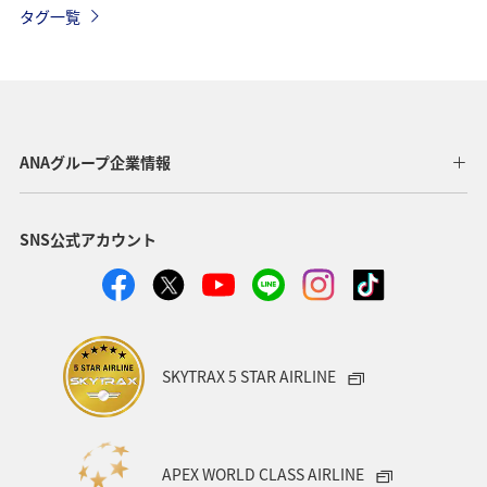
タグ一覧
ゴルフ
秋
ヤマメ
川
マイルを使う
ANA CA's Note
四国地方
香川県
高知県
福岡県
大分県
熊本県
ホテル
スズキ
ANAグループ企業情報
アオリイカ
メジナ
冬
アユ
SNS公式アカウント
SKYTRAX 5 STAR AIRLINE
APEX WORLD CLASS AIRLINE