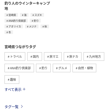
釣り人のウインターキャンプ
地
宮崎県
海
スズキ
ANA釣り倶楽部
釣り
アオリイカ
メジナ
秋
冬
宮崎県つながりタグ
トラベル
国内
旅マエ
旅ナカ
九州地方
ANA釣り倶楽部
釣り
グルメ
自然・植物
趣味
すべて表示
歴史・文化・芸術
海
アクティビティ
夏
春
ANAショッピング A-style
マイルを貯める
タグ一覧