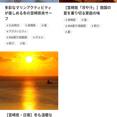
多彩なマリンアクティビティ
【宮崎県「冷や汁」】南国の
が楽しめる冬の宮崎県央サー
夏を乗り切る家庭の味
フ
宮崎県
海
九州地方
宮崎県
海
ANA釣り倶楽部
釣り
アクティビティ
夏
ANA釣り倶楽部
グルメ
釣り
秋
【宮崎県・日南】冬も温暖な