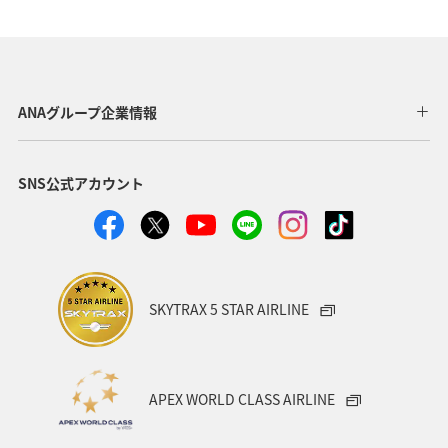
ゴルフ
秋
ヤマメ
川
マイルを使う
ANA CA's Note
四国地方
香川県
高知県
福岡県
大分県
熊本県
ホテル
アユ
ANAグループ企業情報
スズキ
アオリイカ
メジナ
冬
SNS公式アカウント
SKYTRAX 5 STAR AIRLINE
APEX WORLD CLASS AIRLINE