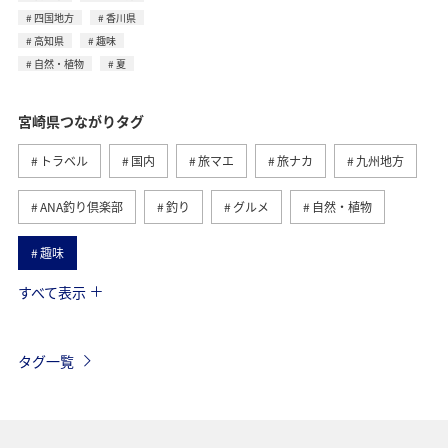
四国地方
香川県
高知県
趣味
自然・植物
夏
宮崎県つながりタグ
トラベル
国内
旅マエ
旅ナカ
九州地方
ANA釣り倶楽部
釣り
グルメ
自然・植物
趣味
すべて表示
歴史・文化・芸術
海
アクティビティ
夏
春
ANAショッピング A-style
マイルを貯める
タグ一覧
ゴルフ
秋
ヤマメ
川
マイルを使う
ANA CA's Note
四国地方
香川県
高知県