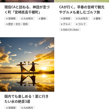
現役CAと訪ねる、神話が息づ
CAが行く。早春の宮崎で観光
く町「宮崎県高千穂町」
やグルメも楽しむゴルフ旅
宮崎県
九州地方
趣味
宮崎県
九州地方
趣味
歴史・文化・芸術
グルメ
ゴルフ
ANA CA's Note
国内でも楽しめる！夏に行き
たい水の絶景3選
宮崎県
九州地方