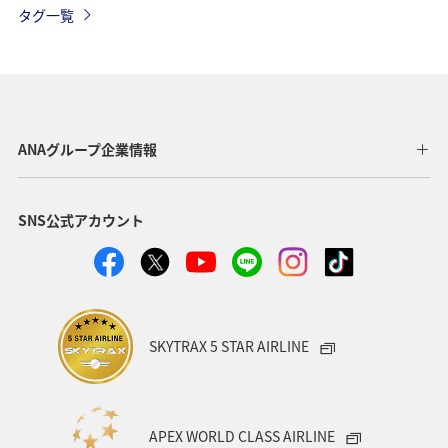
タグ一覧
春
自然・植物
秋田県
カップル
スキー・スノボ
ホテル
ホノルル
福岡県
京都府
冬
東京都
宮城県
中国地方
ANAグループ企業情報
タイ
アメリカ
沖縄県
温泉
九州地方
SNS公式アカウント
熊本県
愛媛県
関東・甲信越地方
神奈川県
長崎県
愛知県
大阪府
兵庫県
秋
お祭り・イベント
青森県
東南アジア・南アジア
SKYTRAX 5 STAR AIRLINE
バンコク
山形県
新潟県
一人旅
飛行機
アメリカ・カナダ・中南米
ニューヨーク
APEX WORLD CLASS AIRLINE