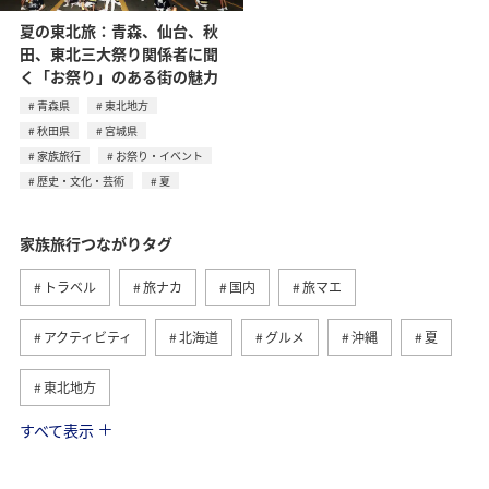
夏の東北旅：青森、仙台、秋
田、東北三大祭り関係者に聞
く「お祭り」のある街の魅力
青森県
東北地方
秋田県
宮城県
家族旅行
お祭り・イベント
歴史・文化・芸術
夏
家族旅行つながりタグ
トラベル
旅ナカ
国内
旅マエ
アクティビティ
北海道
グルメ
沖縄
夏
東北地方
すべて表示
趣味
ワーケーション
ワーケーション（家族）
ハワイ
海外
歴史・文化・芸術
四国地方