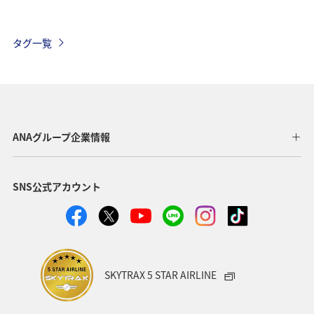
ハワイ
海外
歴史・文化・芸術
四国地方
タグ一覧
春
自然・植物
秋田県
カップル
スキー・スノボ
ホテル
ホノルル
福岡県
京都府
冬
東京都
宮城県
中国地方
ANAグループ企業情報
タイ
アメリカ
沖縄県
温泉
九州地方
SNS公式アカウント
熊本県
愛媛県
関東・甲信越地方
神奈川県
長崎県
愛知県
大阪府
兵庫県
秋
お祭り・イベント
青森県
東南アジア・南アジア
SKYTRAX 5 STAR AIRLINE
バンコク
山形県
新潟県
一人旅
飛行機