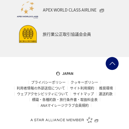
アメリカ・カナダ・中南米
ニューヨーク
APEX WORLD CLASS AIRLINE
マリンスポーツ
ハイキング・登山
石垣
旅アト
知床
マイルを使う
ANAカード
ライフ
旅行業公正取引協議会会員
ANAマイレージクラブ
特典航空券
JAPAN
プライバシーポリシー
クッキーポリシー
利用者情報の外部送信について
サイト利用規約
推奨環境
ウェブアクセシビリティについて
サイトマップ
運送約款
標識・各種約款・旅行条件書・取扱料金表
ANAマイレージクラブ会員規約