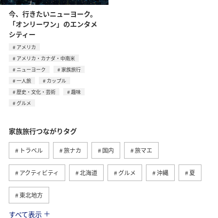
今、行きたいニューヨーク。
「オンリーワン」のエンタメ
シティー
アメリカ
アメリカ・カナダ・中南米
ニューヨーク
家族旅行
一人旅
カップル
歴史・文化・芸術
趣味
グルメ
家族旅行つながりタグ
トラベル
旅ナカ
国内
旅マエ
アクティビティ
北海道
グルメ
沖縄
夏
東北地方
すべて表示
趣味
ワーケーション
ワーケーション（家族）