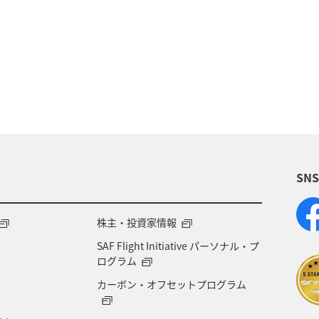
ーション（家族）
ハワイ
海外
歴史・文化・
スキー・スノボ
ホテル
ホノルル
福岡
アメリカ
沖縄県
温泉
九州地方
熊本県
大阪府
兵庫県
秋
お祭り・イベント
SN
一人旅
飛行機
アメリカ・カナダ・中南米
ト
知床
マイルを使う
ANAカード
ライ
株主・投資家情報
SAF Flight Initiative パーソナル・プ
ログラム
カーボン・オフセットプログラム