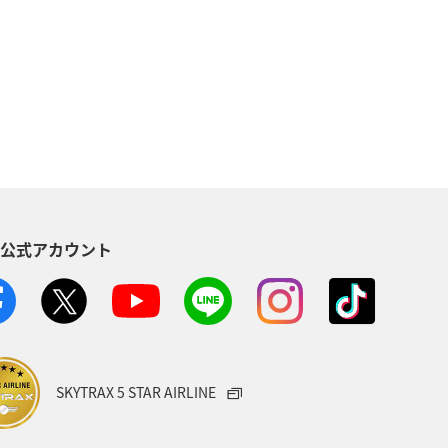
芸術
四国地方
春
県
京都府
冬
東京都
愛媛県
関東・甲信越地方
青森県
東南アジア・南アジア
S公式アカウント
ニューヨーク
マリンスポーツ
フ
ANAマイレージクラブ
SKYTRAX 5 STAR AIRLINE