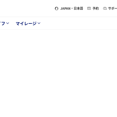
JAPAN
・日本語
予約
サポ
イフ
マイレージ