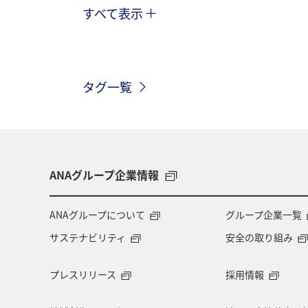
すべて表示
趣味
ワーケーション
ワーケ
自然・植物
秋田県
カップル
タグ一覧
宮城県
中国地方
タイ
神奈川県
長崎県
愛知県
バンコク
山形県
新潟県
ANAグループ企業情報
ハイキング・登山
石垣
旅ア
ANAグループについて
グループ企業一覧
サステナビリティ
安全の取り組み
特典航空券
プレスリリース
採用情報