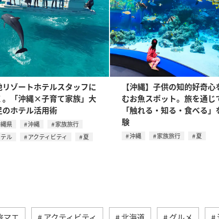
地リゾートホテルスタッフに
【沖縄】子供の知的好奇心
く。「沖縄×子育て家族」大
むお魚スポット。旅を通じ
足のホテル活用術
「触れる・知る・食べる」
験
沖縄県
沖縄
家族旅行
沖縄
家族旅行
夏
ホテル
アクティビティ
夏
旅マエ
アクティビティ
北海道
グルメ