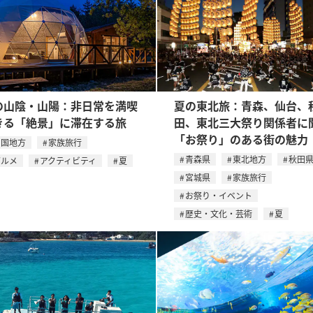
の山陰・山陽：非日常を満喫
夏の東北旅：青森、仙台、
きる「絶景」に滞在する旅
田、東北三大祭り関係者に
「お祭り」のある街の魅力
中国地方
家族旅行
青森県
東北地方
秋田
グルメ
アクティビティ
夏
宮城県
家族旅行
お祭り・イベント
歴史・文化・芸術
夏