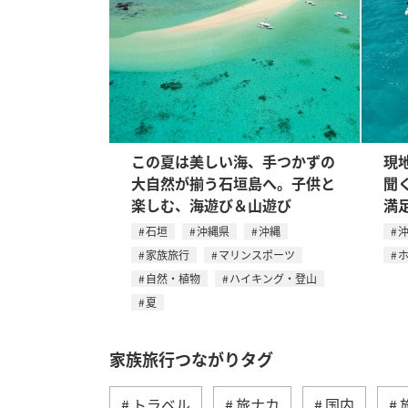
この夏は美しい海、手つかずの
現
大自然が揃う石垣島へ。子供と
聞
楽しむ、海遊び＆山遊び
満
石垣
沖縄県
沖縄
家族旅行
マリンスポーツ
自然・植物
ハイキング・登山
夏
家族旅行つながりタグ
トラベル
旅ナカ
国内