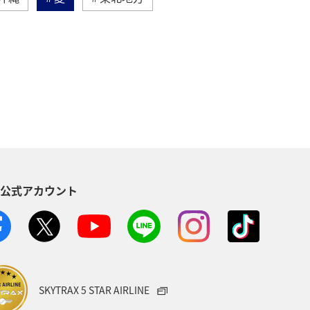
芸術
四国地方
春
県
京都府
冬
東京都
愛媛県
関東・甲信越地方
青森県
東南アジア・南アジア
S公式アカウント
ニューヨーク
マリンスポーツ
フ
ANAマイレージクラブ
SKYTRAX 5 STAR AIRLINE