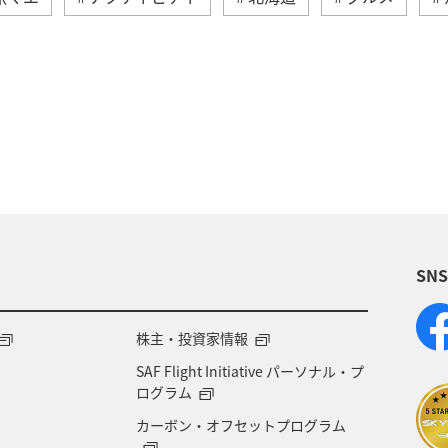
ーション（家族）
ハワイ
海外
歴史・文化・
スキー・スノボ
ホテル
ホノルル
福岡
アメリカ
沖縄県
温泉
九州地方
熊本県
大阪府
兵庫県
秋
お祭り・イベント
SN
一人旅
飛行機
アメリカ・カナダ・中南米
ト
知床
マイルを使う
ANAカード
ライ
株主・投資家情報
SAF Flight Initiative パーソナル・プ
ログラム
カーボン・オフセットプログラム