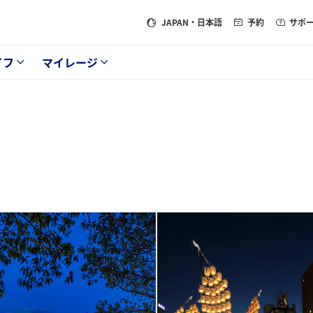
JAPAN
・日本語
予約
サポ
イフ
マイレージ