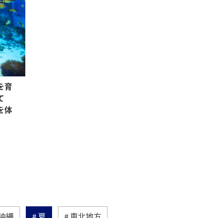
を育
て
を体
沖縄
夏
東北地方