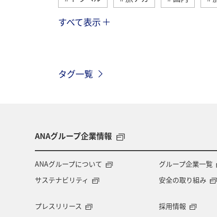
すべて表示
趣味
ワーケーション
ワーケ
自然・植物
秋田県
カップル
タグ一覧
宮城県
中国地方
タイ
神奈川県
長崎県
愛知県
バンコク
山形県
新潟県
ANAグループ企業情報
ハイキング・登山
石垣
旅ア
ANAグループについて
グループ企業一覧
サステナビリティ
安全の取り組み
特典航空券
プレスリリース
採用情報