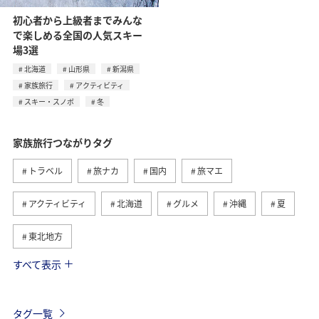
初心者から上級者までみんな
で楽しめる全国の人気スキー
場3選
北海道
山形県
新潟県
家族旅行
アクティビティ
スキー・スノボ
冬
家族旅行つながりタグ
トラベル
旅ナカ
国内
旅マエ
アクティビティ
北海道
グルメ
沖縄
夏
東北地方
すべて表示
趣味
ワーケーション
ワーケーション（家族）
ハワイ
海外
歴史・文化・芸術
四国地方
タグ一覧