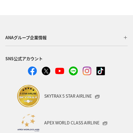
春
自然・植物
秋田県
カップル
スキー・スノボ
ホテル
ホノルル
福岡県
京都府
冬
東京都
宮城県
中国地方
ANAグループ企業情報
タイ
アメリカ
沖縄県
温泉
九州地方
SNS公式アカウント
熊本県
愛媛県
関東・甲信越地方
神奈川県
長崎県
愛知県
大阪府
兵庫県
秋
お祭り・イベント
青森県
東南アジア・南アジア
SKYTRAX 5 STAR AIRLINE
バンコク
山形県
新潟県
一人旅
飛行機
アメリカ・カナダ・中南米
ニューヨーク
APEX WORLD CLASS AIRLINE
マリンスポーツ
ハイキング・登山
石垣
旅アト