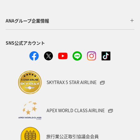
スキー・スノボ
ホテル
ホノルル
福岡県
京都府
冬
東京都
宮城県
中国地方
ANAグループ企業情報
タイ
アメリカ
沖縄県
温泉
九州地方
SNS公式アカウント
熊本県
愛媛県
関東・甲信越地方
神奈川県
長崎県
愛知県
大阪府
兵庫県
秋
お祭り・イベント
青森県
東南アジア・南アジア
SKYTRAX 5 STAR AIRLINE
バンコク
山形県
新潟県
一人旅
飛行機
アメリカ・カナダ・中南米
ニューヨーク
APEX WORLD CLASS AIRLINE
マリンスポーツ
ハイキング・登山
石垣
旅アト
知床
マイルを使う
ANAカード
ライフ
旅行業公正取引協議会会員