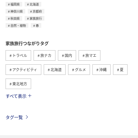
福岡県
北海道
神奈川県
京都府
秋田県
家族旅行
自然・植物
春
家族旅行つながりタグ
トラベル
旅ナカ
国内
旅マエ
アクティビティ
北海道
グルメ
沖縄
夏
東北地方
すべて表示
趣味
ワーケーション
ワーケーション（家族）
ハワイ
海外
歴史・文化・芸術
四国地方
タグ一覧
春
自然・植物
秋田県
カップル