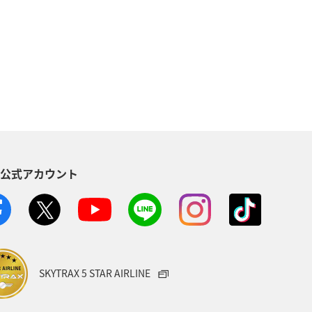
芸術
四国地方
春
県
京都府
冬
東京都
愛媛県
関東・甲信越地方
青森県
東南アジア・南アジア
S公式アカウント
ニューヨーク
マリンスポーツ
フ
ANAマイレージクラブ
SKYTRAX 5 STAR AIRLINE