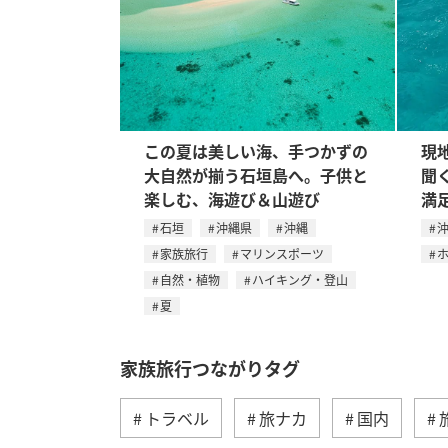
この夏は美しい海、手つかずの
現
大自然が揃う石垣島へ。子供と
聞
楽しむ、海遊び＆山遊び
満
石垣
沖縄県
沖縄
家族旅行
マリンスポーツ
自然・植物
ハイキング・登山
夏
家族旅行つながりタグ
トラベル
旅ナカ
国内