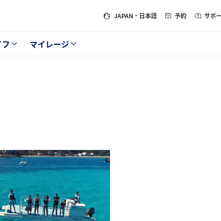
JAPAN
・日本語
予約
サポ
イフ
マイレージ