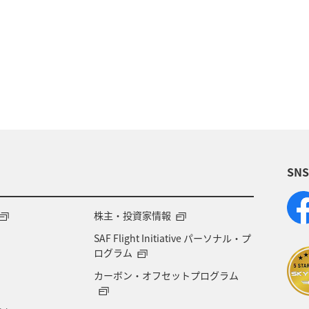
ーション（家族）
ハワイ
海外
歴史・文化・
スキー・スノボ
ホテル
ホノルル
福岡
アメリカ
沖縄県
温泉
九州地方
熊本県
大阪府
兵庫県
秋
お祭り・イベント
SN
一人旅
飛行機
アメリカ・カナダ・中南米
ト
知床
マイルを使う
ANAカード
ライ
株主・投資家情報
SAF Flight Initiative パーソナル・プ
ログラム
カーボン・オフセットプログラム