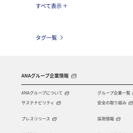
すべて表示
趣味
ワーケーション
ワーケ
自然・植物
秋田県
カップル
タグ一覧
宮城県
中国地方
タイ
神奈川県
長崎県
愛知県
バンコク
山形県
新潟県
ANAグループ企業情報
ハイキング・登山
石垣
旅ア
ANAグループについて
グループ企業一覧
サステナビリティ
安全の取り組み
特典航空券
プレスリリース
採用情報