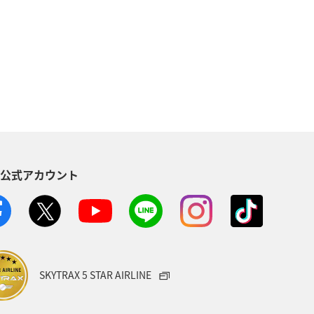
芸術
四国地方
春
県
京都府
冬
東京都
愛媛県
関東・甲信越地方
青森県
東南アジア・南アジア
S公式アカウント
ニューヨーク
マリンスポーツ
フ
ANAマイレージクラブ
SKYTRAX 5 STAR AIRLINE