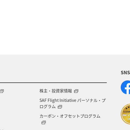
ーション（家族）
ハワイ
海外
歴史・文化・
スキー・スノボ
ホテル
ホノルル
福岡
アメリカ
沖縄県
温泉
九州地方
熊本県
大阪府
兵庫県
秋
お祭り・イベント
SN
一人旅
飛行機
アメリカ・カナダ・中南米
ト
知床
マイルを使う
ANAカード
ライ
株主・投資家情報
SAF Flight Initiative パーソナル・プ
ログラム
カーボン・オフセットプログラム