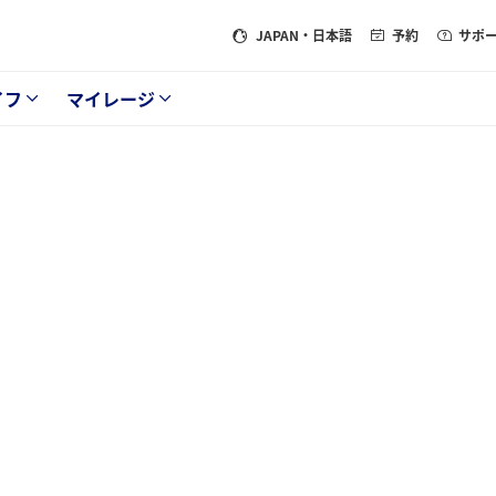
JAPAN
・日本語
予約
サポ
イフ
マイレージ