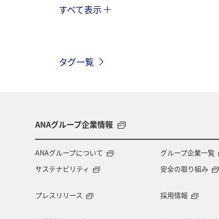
すべて表示
趣味
ワーケーション
ワーケ
自然・植物
秋田県
カップル
タグ一覧
宮城県
中国地方
タイ
神奈川県
長崎県
愛知県
バンコク
山形県
新潟県
ANAグループ企業情報
ハイキング・登山
石垣
旅ア
ANAグループについて
グループ企業一覧
サステナビリティ
安全の取り組み
特典航空券
プレスリリース
採用情報