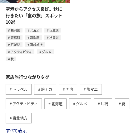
空港からアクセス良好。秋に
行きたい「食の旅」スポット
10選
福岡県
北海道
兵庫県
東京都
京都府
秋田県
宮城県
家族旅行
アクティビティ
グルメ
秋
家族旅行つながりタグ
トラベル
旅ナカ
国内
旅マエ
アクティビティ
北海道
グルメ
沖縄
夏
東北地方
すべて表示
趣味
ワーケーション
ワーケーション（家族）