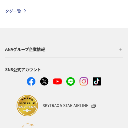
ハワイ
海外
歴史・文化・芸術
四国地方
タグ一覧
春
自然・植物
秋田県
カップル
スキー・スノボ
ホテル
ホノルル
福岡県
京都府
冬
東京都
宮城県
中国地方
ANAグループ企業情報
タイ
アメリカ
沖縄県
温泉
九州地方
SNS公式アカウント
熊本県
愛媛県
関東・甲信越地方
神奈川県
長崎県
愛知県
大阪府
兵庫県
秋
お祭り・イベント
青森県
東南アジア・南アジア
SKYTRAX 5 STAR AIRLINE
バンコク
山形県
新潟県
一人旅
飛行機
アメリカ・カナダ・中南米
ニューヨーク