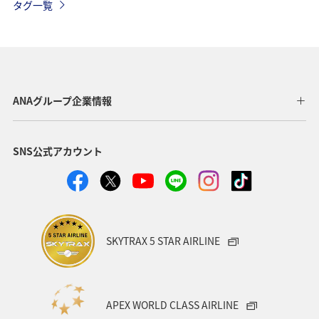
タグ一覧
春
自然・植物
秋田県
カップル
スキー・スノボ
ホテル
ホノルル
福岡県
京都府
冬
東京都
宮城県
中国地方
ANAグループ企業情報
タイ
アメリカ
沖縄県
温泉
九州地方
SNS公式アカウント
熊本県
愛媛県
関東・甲信越地方
神奈川県
長崎県
愛知県
大阪府
兵庫県
秋
お祭り・イベント
青森県
東南アジア・南アジア
SKYTRAX 5 STAR AIRLINE
バンコク
山形県
新潟県
一人旅
飛行機
アメリカ・カナダ・中南米
ニューヨーク
APEX WORLD CLASS AIRLINE