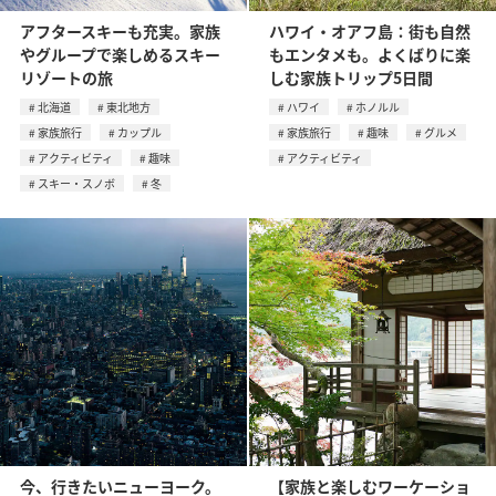
アフタースキーも充実。家族
ハワイ・オアフ島：街も自然
やグループで楽しめるスキー
もエンタメも。よくばりに楽
リゾートの旅
しむ家族トリップ5日間
北海道
東北地方
ハワイ
ホノルル
家族旅行
カップル
家族旅行
趣味
グルメ
アクティビティ
趣味
アクティビティ
スキー・スノボ
冬
今、行きたいニューヨーク。
【家族と楽しむワーケーショ