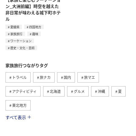
ン_大洲前編】時空を越えた
非日常が味わえる城下町ホテ
ル
愛媛県
四国地方
家族旅行
趣味
ワーケーション
歴史・文化・芸術
家族旅行つながりタグ
トラベル
旅ナカ
国内
旅マエ
アクティビティ
北海道
グルメ
沖縄
夏
東北地方
すべて表示
趣味
ワーケーション
ワーケーション（家族）
ハワイ
海外
歴史・文化・芸術
四国地方