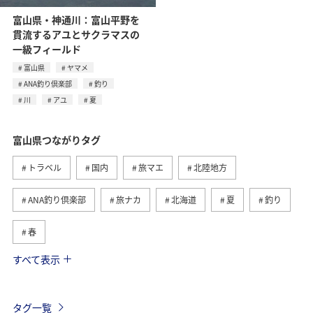
富山県・神通川：富山平野を
貫流するアユとサクラマスの
一級フィールド
富山県
ヤマメ
ANA釣り倶楽部
釣り
川
アユ
夏
富山県つながりタグ
トラベル
国内
旅マエ
北陸地方
ANA釣り倶楽部
旅ナカ
北海道
夏
釣り
春
すべて表示
自然・植物
グルメ
川
熊本県
アユ
青森県
香川県
静岡県
奈良県
温泉
タグ一覧