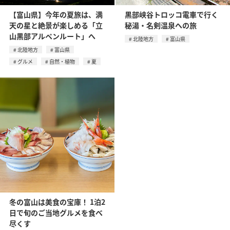
【富山県】今年の夏旅は、満
黒部峡谷トロッコ電車で行く
天の星と絶景が楽しめる「立
秘湯・名剣温泉への旅
山黒部アルペンルート」へ
北陸地方
富山県
北陸地方
富山県
グルメ
自然・植物
夏
冬の富山は美食の宝庫！ 1泊2
日で旬のご当地グルメを食べ
尽くす