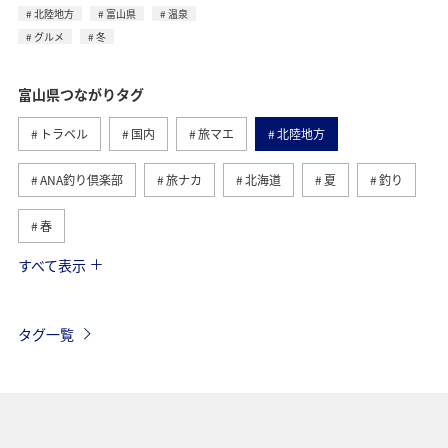
北陸地方
富山県
温泉
グルメ
冬
富山県つながりタグ
トラベル
国内
旅マエ
北陸地方
ANA釣り倶楽部
旅ナカ
北海道
夏
釣り
春
すべて表示
自然・植物
グルメ
川
熊本県
アユ
青森県
香川県
静岡県
奈良県
温泉
タグ一覧
冬
ヤマメ