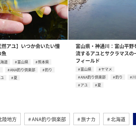
天然アユ】いつか会いたい憧
富山県・神通川：富山平野
の魚
流するアユとサクラマスの
フィールド
北海道
富山県
熊本県
富山県
ヤマメ
川
ANA釣り倶楽部
釣り
ANA釣り倶楽部
釣り
川
アユ
夏
アユ
夏
北陸地方
ANA釣り倶楽部
旅ナカ
北海道
熊本県
アユ
青森県
香川県
静岡県