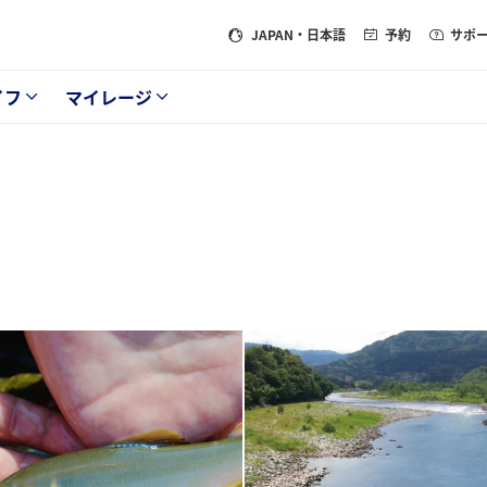
JAPAN
・日本語
予約
サポ
イフ
マイレージ