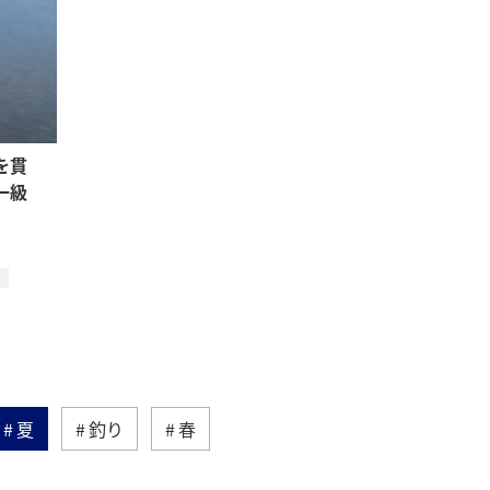
を貫
一級
夏
釣り
春
奈良県
温泉
冬