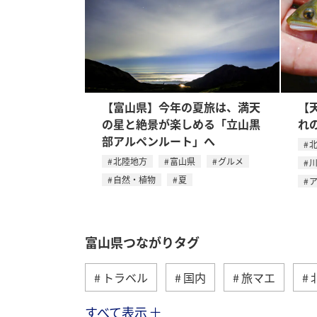
【富山県】今年の夏旅は、満天
【
の星と絶景が楽しめる「立山黒
れ
部アルペンルート」へ
北陸地方
富山県
グルメ
自然・植物
夏
富山県つながりタグ
トラベル
国内
旅マエ
すべて表示
自然・植物
グルメ
川