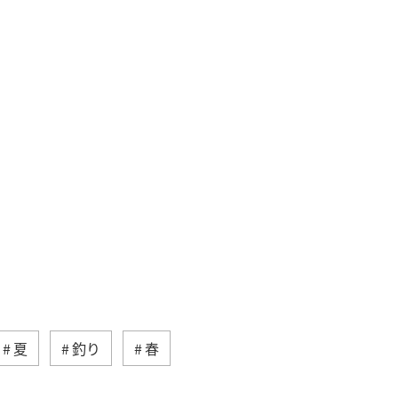
夏
釣り
春
奈良県
温泉
冬