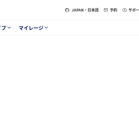
JAPAN
・日本語
予約
サポ
イフ
マイレージ