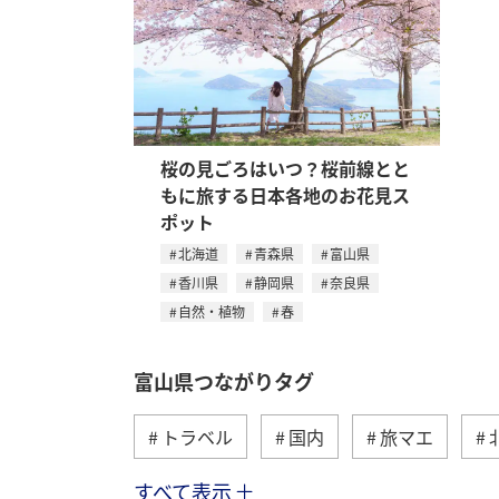
桜の見ごろはいつ？桜前線とと
もに旅する日本各地のお花見ス
ポット
北海道
青森県
富山県
香川県
静岡県
奈良県
自然・植物
春
富山県つながりタグ
トラベル
国内
旅マエ
すべて表示
自然・植物
グルメ
川