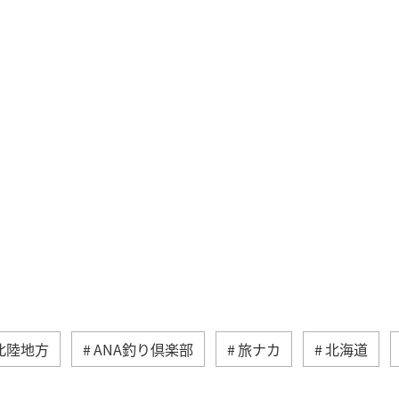
北陸地方
ANA釣り倶楽部
旅ナカ
北海道
熊本県
アユ
青森県
香川県
静岡県