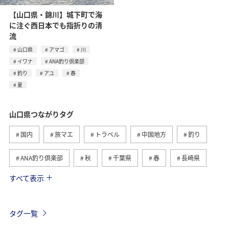
【山口県・錦川】城下町で海
に注ぐ西日本でも指折りの清
流
山口県
アマゴ
川
イワナ
ANA釣り倶楽部
釣り
アユ
春
夏
山口県つながりタグ
国内
旅マエ
トラベル
中国地方
釣り
ANA釣り倶楽部
秋
千葉県
春
長崎県
すべて表示
夏
旅ナカ
島根県
自然・植物
アクティビティ
広島県
海
冬
アマゴ
タグ一覧
川
イワナ
アユ