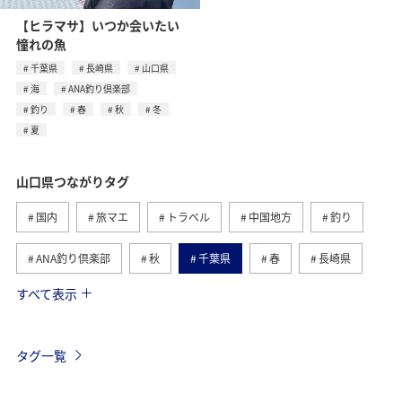
【ヒラマサ】いつか会いたい
憧れの魚
千葉県
長崎県
山口県
海
ANA釣り倶楽部
釣り
春
秋
冬
夏
山口県つながりタグ
国内
旅マエ
トラベル
中国地方
釣り
ANA釣り倶楽部
秋
千葉県
春
長崎県
すべて表示
夏
旅ナカ
島根県
自然・植物
アクティビティ
広島県
海
冬
アマゴ
タグ一覧
川
イワナ
アユ