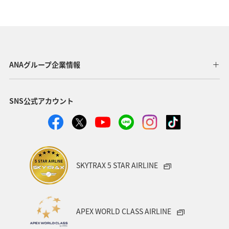
高知県
ANA CA's Note
ワーケーション
アユ
アクティビティ
新潟県
家族旅行
九州地方
秋
紅葉
鹿児島県
旅館
仙台
ANAグループ企業情報
マイルを貯める
宮城県
湖
ANA Mall
SNS公式アカウント
ライフ
日常
ショッピング＆ライフ
A-style秋特集
スズキ
マアジ
ヤマメ
SKYTRAX 5 STAR AIRLINE
APEX WORLD CLASS AIRLINE