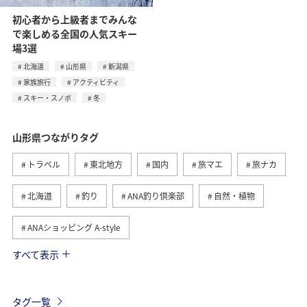
初心者から上級者までみんな
で楽しめる全国の人気スキー
場3選
北海道
山形県
新潟県
家族旅行
アクティビティ
スキー・スノボ
冬
山形県つながりタグ
トラベル
東北地方
国内
旅マエ
旅ナカ
北海道
釣り
ANA釣り倶楽部
自然・植物
ANAショッピング A-style
すべて表示
夏
川
グルメ
スキー・スノボ
冬
温泉
ホテル
東京都
熊本県
海
タグ一覧