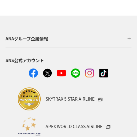
高知県
ANA CA's Note
ワーケーション
アユ
アクティビティ
新潟県
家族旅行
九州地方
秋
紅葉
鹿児島県
旅館
仙台
ANAグループ企業情報
マイルを貯める
宮城県
湖
ANA Mall
SNS公式アカウント
ライフ
日常
ショッピング＆ライフ
A-style秋特集
スズキ
マアジ
ヤマメ
SKYTRAX 5 STAR AIRLINE
APEX WORLD CLASS AIRLINE