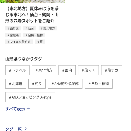
【東北地方】夏休みは涼を感
じる東北へ！仙台・鶴岡・山
形の穴場スポットをご紹介
山形県
仙台
東北地方
宮城県
自然・植物
マイルを貯める
夏
山形県つながりタグ
トラベル
東北地方
国内
旅マエ
旅ナカ
北海道
釣り
ANA釣り倶楽部
自然・植物
ANAショッピング A-style
すべて表示
夏
川
グルメ
スキー・スノボ
冬
温泉
ホテル
東京都
熊本県
海
タグ一覧