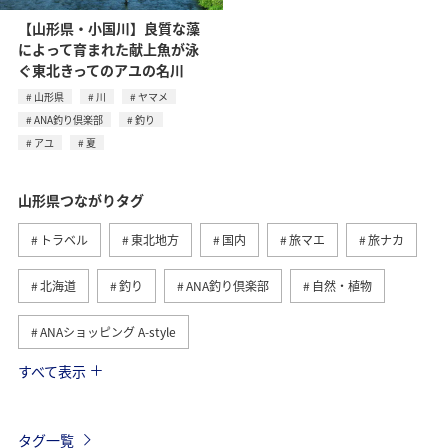
【山形県・小国川】良質な藻
によって育まれた献上魚が泳
ぐ東北きってのアユの名川
山形県
川
ヤマメ
ANA釣り倶楽部
釣り
アユ
夏
山形県つながりタグ
トラベル
東北地方
国内
旅マエ
旅ナカ
北海道
釣り
ANA釣り倶楽部
自然・植物
ANAショッピング A-style
すべて表示
夏
川
グルメ
スキー・スノボ
冬
温泉
ホテル
東京都
熊本県
海
タグ一覧