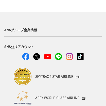
高知県
ANA CA's Note
ワーケーション
アユ
アクティビティ
新潟県
家族旅行
九州地方
秋
紅葉
鹿児島県
旅館
仙台
ANAグループ企業情報
マイルを貯める
宮城県
湖
ANA Mall
SNS公式アカウント
ライフ
日常
ショッピング＆ライフ
A-style秋特集
スズキ
マアジ
ヤマメ
SKYTRAX 5 STAR AIRLINE
APEX WORLD CLASS AIRLINE