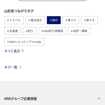
山形県つながりタグ
トラベル
東北地方
国内
旅マエ
旅ナカ
北海道
釣り
ANA釣り倶楽部
自然・植物
ANAショッピング A-style
すべて表示
夏
川
グルメ
スキー・スノボ
冬
温泉
ホテル
東京都
熊本県
海
タグ一覧
高知県
ANA CA's Note
ワーケーション
アユ
アクティビティ
新潟県
家族旅行
九州地方
秋
紅葉
鹿児島県
旅館
仙台
ANAグループ企業情報