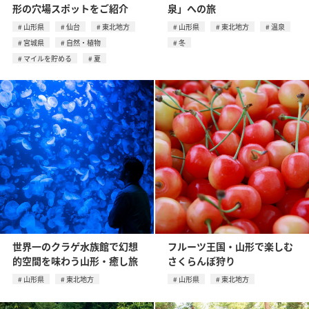
形の穴場スポットをご紹介
泉」への旅
山形県
仙台
東北地方
山形県
東北地方
温泉
宮城県
自然・植物
冬
マイルを貯める
夏
世界一のクラゲ水族館で幻想
フルーツ王国・山形で楽しむ
的空間を味わう山形・癒し旅
さくらんぼ狩り
山形県
東北地方
山形県
東北地方