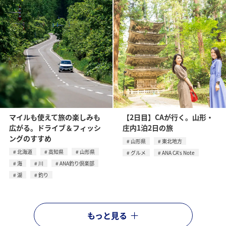
マイルも使えて旅の楽しみも
【2日目】CAが行く。山形・
広がる。ドライブ＆フィッシ
庄内1泊2日の旅
ングのすすめ
山形県
東北地方
北海道
高知県
山形県
グルメ
ANA CA's Note
海
川
ANA釣り倶楽部
湖
釣り
もっと見る