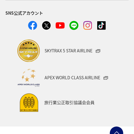
マイルを貯める
宮城県
湖
ANA Mall
SNS公式アカウント
ライフ
日常
ショッピング＆ライフ
A-style秋特集
スズキ
マアジ
ヤマメ
SKYTRAX 5 STAR AIRLINE
APEX WORLD CLASS AIRLINE
旅行業公正取引協議会会員