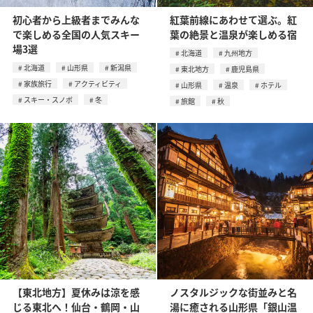
初心者から上級者までみんな
紅葉前線にあわせて選ぶ。紅
で楽しめる全国の人気スキー
葉の絶景と温泉が楽しめる宿
場3選
北海道
九州地方
北海道
山形県
新潟県
東北地方
鹿児島県
家族旅行
アクティビティ
山形県
温泉
ホテル
スキー・スノボ
冬
旅館
秋
【東北地方】夏休みは涼を感
ノスタルジックな街並みと名
じる東北へ！仙台・鶴岡・山
湯に癒される山形県「銀山温